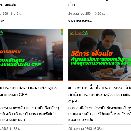
รมได้หรือไม่…
ท่าน …
 2564 11:48 น.
24 มิถุนายน 2564 13:20 น.
ียด...
อ่านรายละเอียด...
บการอบรม และ การสอบหลักสูตร
วิธีการ เงื่อนไข และ ค่าธรรมเน
J
ผนการเงิน CFP
ยกเว้นการอบรมหลักสูตรการวางแผ
CFP
รวางแผนการเงิน CFP แบ่งเป็นกี่ชุดวิชา (
หลายคนมีคำถามว่าจำเป็นต้องอบรมหลักส
 ต้องเรียนเรียงลำดับการอบรมหรือไม่ ?
วางแผนการเงิน CFP ให้ครบทั้ง 6 ชุดวิชาหร
ารวางแผนการเงิน…
ตอบคือ ไม่จำเป็น…
์ 2563 11:58 น.
26 สิงหาคม 2563 16:36 น.