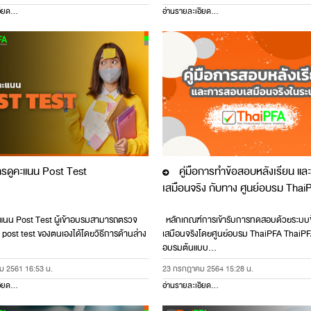
ียด...
อ่านรายละเอียด...
ารดูคะแนน Post Test
คู่มือการทำข้อสอบหลังเรียน แล
J
เสมือนจริง กับทาง ศูนย์อบรม Thai
ะแนน Post Test ผู้เข้าอบรมสามารถตรวจ
หลักเกณฑ์การเข้ารับการทดสอบด้วยระบบ
ost test ของตนเองได้โดยวิธีการด้านล่าง
เสมือนจริงโดยศูนย์อบรม ThaiPFA ThaiPFA
อบรมต้นแบบ...
 2561 16:53 น.
23 กรกฎาคม 2564 15:28 น.
ียด...
อ่านรายละเอียด...