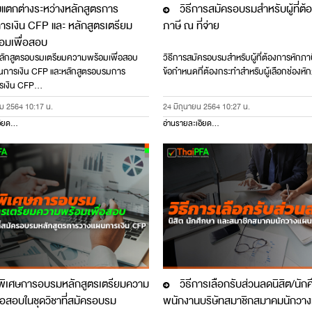
ตกต่างระหว่างหลักสูตรการ
วิธีการสมัครอบรมสำหรับผู้ที่ต้
J
รเงิน CFP และ หลักสูตรเตรียม
ภาษี ณ ที่จ่าย
อมเพื่อสอบ
หลักสูตรอบรมเตรียมความพร้อมเพื่อสอบ
วิธีการสมัครอบรมสำหรับผู้ที่ต้องการหักภาษ
การเงิน CFP และหลักสูตรอบรมการ
ข้อกำหนดที่ต้องกระทำสำหรับผู้เลือกช่องห
รเงิน CFP…
 2564 10:17 น.
24 มิถุนายน 2564 10:27 น.
ียด...
อ่านรายละเอียด...
ิพิเศษการอบรมหลักสูตรเตรียมความ
วิธีการเลือกรับส่วนลดนิสิต/นัก
J
่อสอบในชุดวิชาที่สมัครอบรม
พนักงานบริษัทสมาชิกสมาคมนักวา