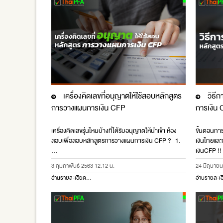
เครื่องคิดเลขที่อนุญาตให้ใช้สอบหลักสูตร
วิธี
J
J
การวางแผนการเงิน CFP
การเงิน
เครื่องคิดเลขรุ่นไหนบ้างที่ได้รับอนุญาตให้นำเข้า ห้อง
ขั้นตอนกา
สอบเพื่อสอบหลักสูตรการวางแผนการเงิน CFP ? 1.
เงินไทยแล
…
เงินCFP !
3 กุมภาพันธ์ 2563 12:12 น.
24 มิถุนายน
อ่านรายละเอียด...
อ่านรายละเอ