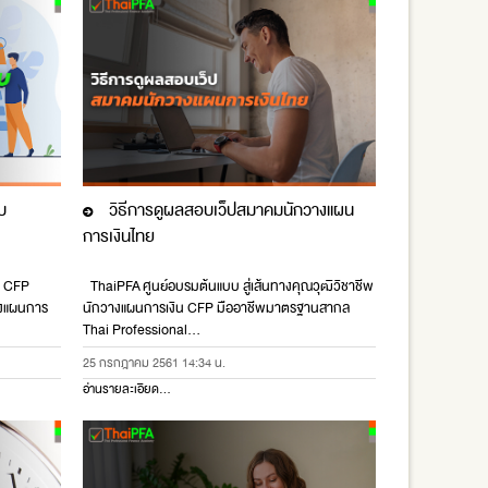
บ
วิธีการดูผลสอบเว็ปสมาคมนักวางแผน
J
การเงินไทย
ิน CFP
ThaiPFA ศูนย์อบรมต้นแบบ สู่เส้นทางคุณวุฒิวิชาชีพ
างแผนการ
นักวางแผนการเงิน CFP มืออาชีพมาตรฐานสากล
Thai Professional…
25 กรกฎาคม 2561 14:34 น.
อ่านรายละเอียด...