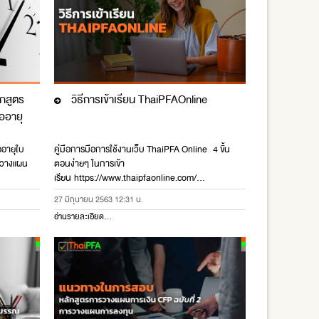
กสูตร
วิธีการเข้าเรียน ThaiPFAOnline
J
ออายุ
ออายุใบ
คู่มือการมือการใช้งานเว็บ ThaiPFA Online 4 ขั้น
กวางแผน
ตอนง่ายๆ ในการเข้า
เรียน https://www.thaipfaonline.com/…
27 มิถุนายน 2563 12:31 น.
อ่านรายละเอียด...