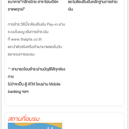
ธนาคาร“กสิกรไทย สาขาโฮมเวิร์ค
และไม่ต้องยืนยันหลักฐานการชำระ
ราชพฤกษ์”
เงิน
การชำระวิธีนี้จะต้องยืนยัน Pay-in ผ่าน
ระบบในเมนู แจ้งการชำระเงิน
ที่ www.thaipfa.co.th
และนำตัวจริงหรือสำเนามาแสดงในวัน
แรกของการอบรม
**
สามารถโอนชำระผ่านบัญชีได้ทุกช่อง
ทาง
ไม่ว่าจะเป็น ตู้ ATM โอนผ่าน Mobile
banking ฯลฯ
สถานที่อบรม