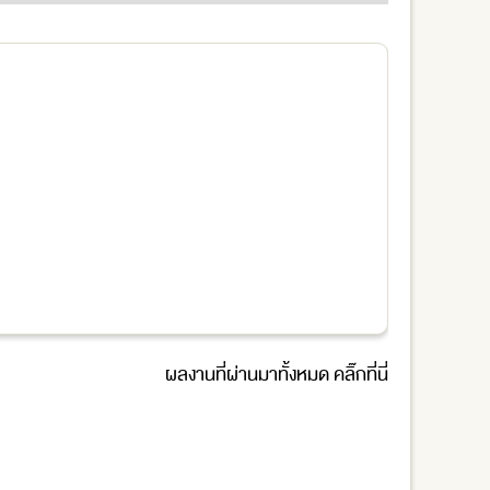
สมัครอบรม
14, 15, 21, 22 พฤศจิกายน 2569
สมัครอบรม
1 พฤศจิกายน 2569
สมัครอบรม
1 พฤศจิกายน 2569
สมัครอบรม
ผลงานที่ผ่านมาทั้งหมด
คลิ๊กที่นี่