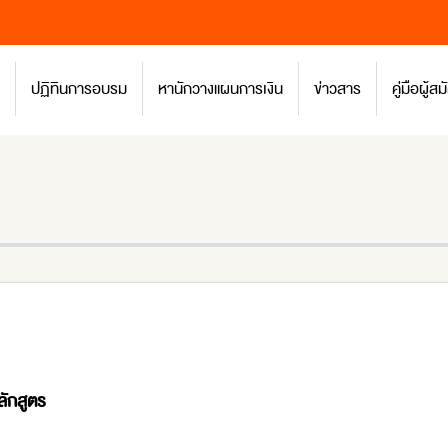
ปฏิทินการอบรม
หานักวางแผนการเงิน
ข่าวสาร
คู่มือผู้
ักสูตร