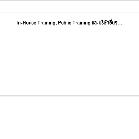
In-House Training, Public Training และบริษัทอื่นๆ...
te classroom ผ่านระบบ ZOOM meeting
ัน
ัน