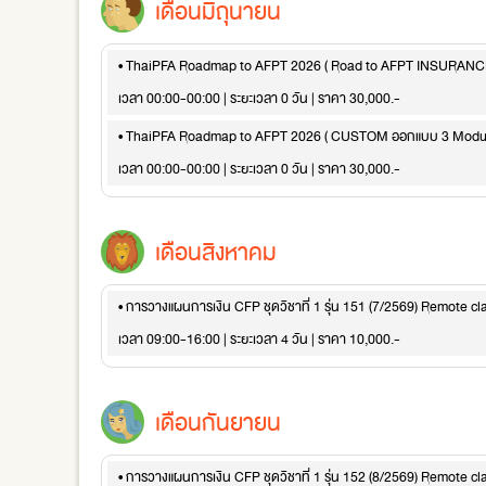
เดือนมิถุนายน
• ThaiPFA Roadmap to AFPT 2026 ( Road to AFPT INSURANCE เลือ
เวลา 00:00-00:00 | ระยะเวลา 0 วัน | ราคา 30,000.-
• ThaiPFA Roadmap to AFPT 2026 ( CUSTOM ออกแบบ 3 Modu
เวลา 00:00-00:00 | ระยะเวลา 0 วัน | ราคา 30,000.-
เดือนสิงหาคม
• การวางแผนการเงิน CFP ชุดวิชาที่ 1 รุ่น 151 (7/2569) Remot
เวลา 09:00-16:00 | ระยะเวลา 4 วัน | ราคา 10,000.-
เดือนกันยายน
• การวางแผนการเงิน CFP ชุดวิชาที่ 1 รุ่น 152 (8/2569) Remot