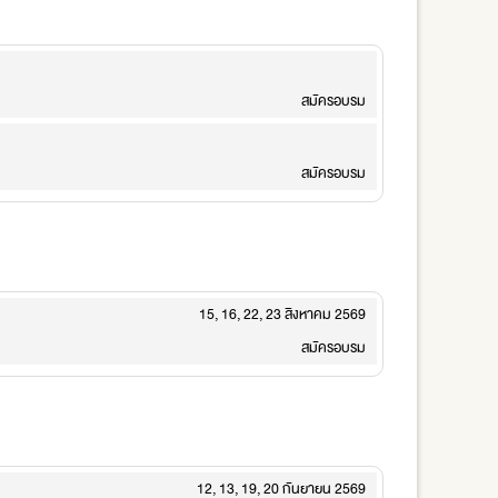
สมัครอบรม
สมัครอบรม
15, 16, 22, 23 สิงหาคม 2569
สมัครอบรม
12, 13, 19, 20 กันยายน 2569