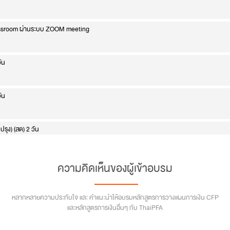
classroom ผ่านระบบ ZOOM meeting
ัน
ัน
ปรุง) (สด) 2 วัน
nline สด ( Zoom meeting 2 วัน ) รุ่น
ความคิดเห็นของผู้เข้าอบรม
หลากหลายความประทับใจ และ คำแนะนำให้อบรมหลักสูตรการวางแผนการเงิน CFP
และหลักสูตรการเงินอื่นๆ กับ ThaiPFA