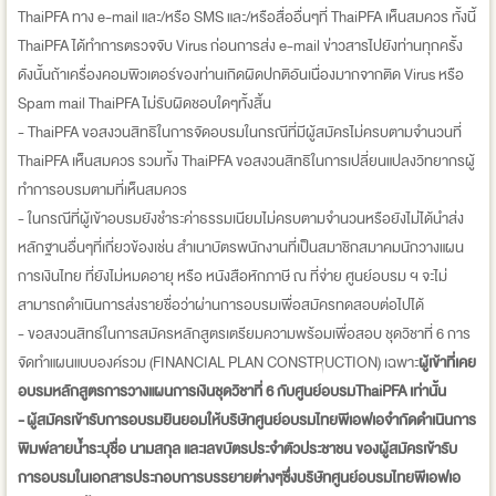
ThaiPFA ทาง e-mail และ/หรือ SMS และ/หรือสื่ออื่นๆที่ ThaiPFA เห็นสมควร ทั้งนี้
ThaiPFA ได้ทำการตรวจจับ Virus ก่อนการส่ง e-mail ข่าวสารไปยังท่านทุกครั้ง
ดังนั้นถ้าเครื่องคอมพิวเตอร์ของท่านเกิดผิดปกติอันเนื่องมากจากติด Virus หรือ
Spam mail ThaiPFA ไม่รับผิดชอบใดๆทั้งสิ้น
- ThaiPFA ขอสงวนสิทธิในการจัดอบรมในกรณีที่มีผู้สมัครไม่ครบตามจำนวนที่
ThaiPFA เห็นสมควร รวมทั้ง ThaiPFA ขอสงวนสิทธิในการเปลี่ยนแปลงวิทยากรผู้
ทำการอบรมตามที่เห็นสมควร
- ในกรณีที่ผู้เข้าอบรมยังชำระค่าธรรมเนียมไม่ครบตามจำนวนหรือยังไม่ได้นำส่ง
หลักฐานอื่นๆที่เกี่ยวข้องเช่น สำเนาบัตรพนักงานที่เป็นสมาชิกสมาคมนักวางแผน
การเงินไทย ที่ยังไม่หมดอายุ หรือ หนังสือหักภาษี ณ ที่จ่าย ศูนย์อบรม ฯ จะไม่
สามารถดำเนินการส่งรายชื่อว่าผ่านการอบรมเพื่อสมัครทดสอบต่อไปได้
- ขอสงวนสิทธ์ในการสมัครหลักสูตรเตรียมความพร้อมเพื่อสอบ ชุดวิชาที่ 6 การ
จัดทำแผนแบบองค์รวม (FINANCIAL PLAN CONSTRUCTION) เฉพาะ
ผู้เข้าที่เคย
อบรมหลักสูตรการวางแผนการเงินชุดวิชาที่ 6 กับศูนย์อบรมThaiPFA เท่านั้น
- ผู้สมัครเข้ารับการอบรมยินยอมให้บริษัทศูนย์อบรมไทยพีเอฟเอจำกัดดำเนินการ
พิมพ์ลายน้ำระบุชื่อ นามสกุล และเลขบัตรประจำตัวประชาชน ของผู้สมัครเข้ารับ
การอบรมในเอกสารประกอบการบรรยายต่างๆซึ่งบริษัทศูนย์อบรมไทยพีเอฟเอ