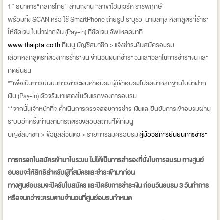
1” ธนาคาร“กสิกรไทย” สำนักงาน “สาขาโฮมเวิร์ค ราชพฤกษ์”
พร้อมทั้ง SCAN หรือ ใช้ SmartPhone ถ่ายรูป ระบุชื่อ-นามสกุล หลักสูตรที่ชำระ
ให้ชัดเจน ใบนำฝากเงิน (Pay-in) ที่ชัดเจน อัพโหลดมาที่
www.thaipfa.co.th
ที่เมนู บัญชีสมาชิก > แจ้งชำระเงินสมัครอบรม
เลือกหลักสูตรที่ต้องการชำระเงิน จำนวนเงินที่ชำระ วันและเวลาในการชำระเงิน และ
กดยืนยัน
**เพื่อเป็นการยืนยันการชำระเงิ
นค่าอบรม ผู้เข้าอบรมโปรดนำหลักฐานใบนำฝาก
เงิน (Pay-in) ตัวจริงมาแสดงในวั
นแรกของการอบรม
**จากนั้นเจ้าหน้าที่จะดำเนิ
นการตรวจสอบการชำระเงินและยืนยันการเข้าอบรมผ่าน
ระบบอีกครั้งท่านสามารถตรวจสอบสถานะได้ที่เมนู
บัญชีสมาชิก > ข้อมูลส่วนตัว > รายการสมัครอบรม
คู่มือวิธีการยืนยันการชำระ
การกรอกใบสมัครเข้ามาในระบบ ไม่ได้เป็นการสำรองที่นั่
งในการอบรม ทางศูนย์
อบรมจะให้สิทธิสำหรับผู้
ที่สมัครและชำระเข้ามาก่อน
ทางศูนย์อบรมจะปิดรับใบสมัคร และปิดรับการชำระเงิน ก่อนวันอบรม 3 วันทำการ
หรือจนกว่าจะครบตามจำนวนที่ศู
นย์อบรมกำหนด