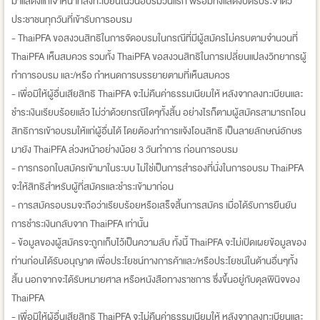
มาแสดงแก่เจ้าหน้าที่ลงทะเบียนในวันอบรมวันแรก พร้อมทั้งแสดงบัตรประจำตัว
ประชาชนทุกวันที่เข้ารับการอบรม
- ThaiPFA ขอสงวนสิทธิในการจัดอบรมในกรณีที่มีผู้สมัครไม่ครบตามจำนวนที่
ThaiPFA เห็นสมควร รวมทั้ง ThaiPFA ขอสงวนสิทธิในการเปลี่ยนแปลงวิทยากรผู้
ทำการอบรม และ/หรือ กำหนดการบรรยายตามที่เห็นสมควร
- เพื่อมิให้ผู้อื่นเสียสิทธิ ThaiPFA จะไม่คืนค่าธรรมเนียมให้ หลังจากลงทะเบียนและ
ชำระเงินเรียบร้อยแล้ว ไม่ว่าด้วยกรณีใดๆทั้งสิ้น อย่างไรก็ตามผู้สมัครสามารถโอน
สิทธิการเข้าอบรมให้แก่ผู้อื่นได้ โดยต้องทำการแจ้งโอนสิทธิ เป็นลายลักษณ์อักษร
มายัง ThaiPFA ล่วงหน้าอย่างน้อย 3 วันทำการ ก่อนการอบรม
- การกรอกใบสมัครเข้ามาในระบบ ไม่ใช่เป็นการสำรองที่นั่งในการอบรม ThaiPFA
จะให้สิทธิสำหรับผู้ที่สมัครและชำระเข้ามาก่อน
- การสมัครอบรมจะถือว่าเรียบร้อยหรือเสร็จสิ้นการสมัคร เมื่อได้รับการยืนยัน
การชำระเงินกลับจาก ThaiPFA เท่านั้น
- ข้อมูลของผู้สมัครจะถูกเก็บไว้เป็นความลับ ทั้งนี้ ThaiPFA จะไม่เปิดเผยข้อมูลของ
ท่านก่อนได้รับอนุญาต เพื่อประโยชน์ทางการค้าและ/หรือประโยชน์ในด้านอื่นๆทั้ง
สิ้น นอกจากจะได้รับหมายศาล หรือหนังสือทางราชการ ซึ่งขึ้นอยู่กับดุลพินิจของ
ThaiPFA
- เพื่อมิให้ผู้อื่นเสียสิทธิ ThaiPFA จะไม่คืนค่าธรรมเนียมให้ หลังจากลงทะเบียนและ