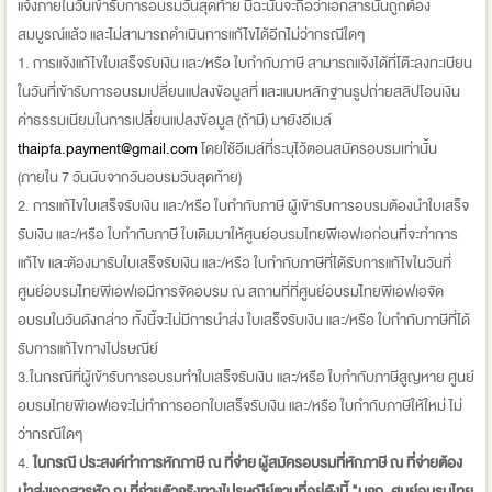
แจ้งภายในวันเข้ารับการอบรมวันสุดท้าย มิฉะนั้นจะถือว่าเอกสารนั้นถูกต้อง
สมบูรณ์แล้ว และไม่สามารถดำเนินการแก้ไขได้อีกไม่ว่ากรณีใดๆ
1. การแจ้งแก้ไขใบเสร็จรับเงิน และ/หรือ ใบกำกับภาษี สามารถแจ้งได้ที่โต๊ะลงทะเบียน
ในวันที่เข้ารับการอบรมเปลี่ยนแปลงข้อมูลที่ และแนบหลักฐานรูปถ่ายสลิปโอนเงิน
ค่าธรรมเนียมในการเปลี่ยนแปลงข้อมูล (ถ้ามี) มายังอีเมล์
thaipfa.payment@gmail.com
โดยใช้อีเมล์ที่ระบุไว้ตอนสมัครอบรมเท่านั้น
(ภายใน 7 วันนับจากวันอบรมวันสุดท้าย)
2. การแก้ไขใบเสร็จรับเงิน และ/หรือ ใบกำกับภาษี ผู้เข้ารับการอบรมต้องนำใบเสร็จ
รับเงิน และ/หรือ ใบกำกับภาษี ใบเดิมมาให้ศูนย์อบรมไทยพีเอฟเอก่อนที่จะทำการ
แก้ไข และต้องมารับใบเสร็จรับเงิน และ/หรือ ใบกำกับภาษีที่ได้รับการแก้ไขในวันที่
ศูนย์อบรมไทยพีเอฟเอมีการจัดอบรม ณ สถานที่ที่ศูนย์อบรมไทยพีเอฟเอจัด
อบรมในวันดังกล่าว ทั้งนี้จะไม่มีการนำส่ง ใบเสร็จรับเงิน และ/หรือ ใบกำกับภาษีที่ได้
รับการแก้ไขทางไปรษณีย์
3.ในกรณีที่ผู้เข้ารับการอบรมทำใบเสร็จรับเงิน และ/หรือ ใบกำกับภาษีสูญหาย ศูนย์
อบรมไทยพีเอฟเอจะไม่ทำการออกใบเสร็จรับเงิน และ/หรือ ใบกำกับภาษีให้ใหม่ ไม่
ว่ากรณีใดๆ
4.
ในกรณี ประสงค์ทำการหักภาษี ณ ที่จ่าย ผู้สมัครอบรมที่หักภาษี ณ ที่จ่ายต้อง
นำส่งเอกสารหัก ณ ที่จ่ายตัวจริงทางไปรษณีย์ตามที่
อยู่ดังนี้ "บจก. ศูนย์อบรมไทย