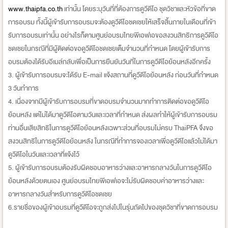
www.thaipfa.co.th
เท่านั้น โดยระบุวันที่ที่ต้องการดูวีดีโอ ชุดวิชาและหัวข้อที่ขาด
การอบรม ทั้งนี้ผู้เข้ารับการอบรมจะต้องดูวีดีโอชดเชยให้เสร็จสิ้นภายในเดือนที่เข้า
รับการอบรมเท่านั้น อย่างไรก็ตามศูนย์อบรมไทยพีเอฟเอขอสงวนสิทธิการดูวีดีโอ
ชดเชยในกรณีที่มีผู้ติดต่อขอดูวีดีโอชดเชยเต็มจำนวนที่กำหนด โดยผู้เข้ารับการ
อบรมต้องได้รับอีเมล์กลับเพื่อเป็นการยืนยันวันที่ในการดูวีดีโอย้อนหลังอีกครั้ง
3. ผู้เข้ารับการอบรมจะได้รับ E-mail แจ้งสถานที่ดูวีดีโอย้อนหลัง ก่อนวันที่กำหนด
3 วันทำการ
4. เนื่องจากมีผู้เข้ารับการอบรมที่ขาดอบรมจำนวนมากทำการติดต่อขอดูวีดีโอ
ย้อนหลัง แต่ไม่ได้มาดูวีดีโอตามวันและเวลาที่กำหนด ส่งผลทำให้ผู้เข้ารับการอบรม
ท่านอื่นเสียสิทธิในการดูวีดีโอย้อนหลังเฉพาะส่วนที่อบรมไม่ครบ ThaiPFA จึงขอ
สงวนสิทธิในการดูวีดีโอย้อนหลัง ในกรณีที่ทำการจองเวลาเพื่อดูวีดีโอแล้วไม่ได้มา
ดูวีดีโอในวันและเวลาที่แจ้งไว้
5. ผู้เข้ารับการอบรมต้องรับผิดชอบอาหารว่างและอาหารกลางวันในการดูวีดีโอ
ย้อนหลังด้วยตนเอง ศูนย์อบรมไทยพีเอฟเอจะไม่รับผิดชอบค่าอาหารว่างและ
อาหารกลางวันสำหรับการดูวีดีโอชดเชย
6.รายชื่อของผู้เข้าอบรมที่ดูวีดีโอจะถูกส่งไปในรุ่นถัดไปของชุดวิชาที่ขาดการอบรม