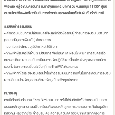
พีเอฟเอ หมู่ 6 ถ.นครอินทร์ ต.บางขุนกอง อ.บางกรวย จ.นนทบุรี 11130" ศูนย์
อบรมไทยพีเอฟเอจึงจะยืนยั
นการชำระเงินและออกใบเสร็จรั
บเงิน/ใบกำกับภาษี
ระเบียบค่าธรรมเนียม
- ค่าธรรมเนียมการเปลี่ยนแปลงข้อมูลที่เกี่ยวข้องกับผู้เข้ารับการอบรม 500 บาท
(รวมภาษีมูลค่าเพิ่มแล้ว) ต่อรายการ
- ออกใบเสร็จใหม่ , วุฒิบัตรใหม่ 300 บาท
- ข้าพเจ้าผู้สมัครได้อ่าน ระเบียบการ ข้อปฏิบัติ และเงื่อนใข ต่างๆ การสมัครแล้ว
อย่างละเอียด และยอมรับระเบียบการ ข้อปฏิบัติ และเงื่อนใข ต่างๆ ของการสมัคร
รวมทั้งข้อตกลงและเงื่อนไขอื่นๆที่ทางThaiPFAเห็นสมควร
- ข้าพเจ้าเข้าใจและยอมรับเงื่อนใขในค่าธรรมเนียมที่จะเกิดขึ้นในการเลื่อนการอบรม
และเปลี่ยนแปลงข้อมูลส่วนตัวและข้อมูลใบเสร็จทุกประการ
หมายเหตุ
กรณีเลือกรับส่วนลด Early Bird 500 บาท จะไม่ได้รับสิทธิฟรีค่าธรรมเนียมการ
อบรมหลักสูตรทบทวนเพื่อเตรียมตัวสอบหลักสูตรการวางแผนการเงินในชุดวิชา
เดียวกัน หลังจากชำระค่าอบรมโดยเลือกรับส่วนลด 500 บาทแล้วหากต้องการ