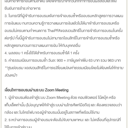
เงินค่าอาหารก่อนตามลำดับ โดยพิจารณาจากวันที่ที่ทำการยื่นผลสอบและแจ้ง
ยืนยันการชำระค่าอาหาร
3. ในกรณีที่ผู้เข้ารับการอบรมแจ้งการเข้าอบรมซ้ำหรืออบรมหลักสูตรการวางแผน
การเงินแบบ ทบทวนความรู้การวางแผนการเงินแล้วไม่ได้มาเข้ารับการอบรมหรือ
อบรมไม่ครบตามกำหนดการ ThaiPFAขอสงวนสิทธิ์ในการเข้ารับการอบรมในครั้ง
ต่อๆไป ทั้งนี้ผู้เข้ารับการอบรมไม่สามารถโอนสิทธิ์ในการเข้ารับการอบรมซ้ำหรือ
หลักสูตรทบทวนการวางแผนการเงิน ให้กับบุคคลอื่น
4. ผลสอบ 1 ครั้งใช้ได้สำหรับการอบรมซ้ำได้ 1 ครั้ง
5. ค่าธรรมเนียมการอบรมซ้ำ วันละ 900 + ภาษีมูลค่าเพิ่ม 63 บาท รวม 963 บาท
**
ศูนย์อบรม ขอสงวนสิทธิ์ในการเปลี่ยนแปลงค่าธรรมเนียมโดยไม่ต้องแจ้งให้ทราบ
ล่วงหน้า
เงื่อนไขการอบรมผ่านระบบ Zoom Meeting
1. ผู้เข้าอบรมต้องเข้าสู่ระบบ Zoom Meeting ด้วย คอมพิวเตอร์ โน๊ตบุ๊ค หรือ
แท็บเล็ตเท่านั้น (ไม่อนุญาตให้เข้าสู่ระบบผ่านโทรศัพท์มือถือ) และ ต้องตรวจสอบว่า
กล้อง และ ไมโครโฟน ของผู้เข้าอบรมนั้นอยู่ในสภาพที่พร้อมใช้งาน
2. ระหว่างการอบรมผู้เข้าอบรมจะต้องไม่ขับยานพาหนะ และ ไม่เคลื่อนที่อุปกรณ์ที่
ใช้ในการเข้าสู่ระบบ