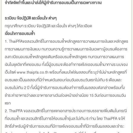
จำกัดจัดทำขึ้นและนำส่งให้ผู้เข้ารับการอบรมเป็นการเฉพาะเจาะจง
ระเบียบ ข้อปฏิบัติ และเงื่อนใข ต่างๆ
กรุณาศึกษา ระเบียบ ข้อปฏิบัติ และเงื่อนใข ต่างๆ ให้ละเอียด
เงื่อนไขการอบรมซ้ำ
1. ThaiPFAขอสงวนสิทธิ์ในการอบรมซ้ำหลักสูตรการวางแผนการเงินและหลักสูตร
การวางแผนการเงินแบบ ทบทวนความรู้การวางแผนการเงินเฉพาะผู้อบรมต้องการ
ลงทะเบียนอบรมซ้ำหลักสูตรเดิมหรืออบรมซ้ำหลักสูตร ทบทวนการวางแผนการ
เงินในชุดวิชาที่เคยอบรม ทั้งนี้ผู้อบรมจะต้องทำการแจ้งขออบรมซ้ำมาทางระบบของ
เว็บไซต์ www.thaipfa.co.th พร้อมทั้งแนบไฟล์ผลสอบที่ระบุว่าไม่ผ่านหลักสูตรที่
อบรมและเป็นผลสอบที่มีกำหนดวันสอบก่อนวันอบรมวันแรกไม่เกิน 6 เดือนและ
อบรมไม่เกิน 2 ปี ทั้งนี้ผู้เข้ารับการอบรมต้องทำการยื่นผลสอบดังกล่าวพร้อมทั้ง
ชำระค่าอาหารว่างและอาหารกลางวันล่วงหน้าอย่างน้อย 15 วันก่อนการอบรมวัน
แรก
2. ThaiPFA ขอสงวนสิทธิ์ในการแจกเอกสารประกอบการบรรยายเพิ่มเติมในกรณี
ที่อบรมซ้ำ และสงวนสิทธิ์ในการให้อบรมซ้ำรุ่นละไม่เกิน 6 ท่าน โดย ThaiPFA จะให้
สิทธิ์สำหรับผู้เข้ารับการอบรมที่มีการแจ้งขออบรมซ้ำที่มีการยื่นผลสอบและชำระ