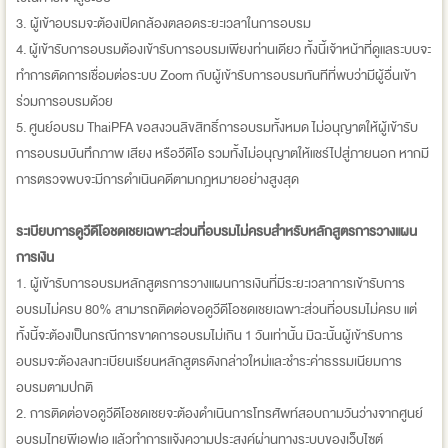
3. ผู้เข้าอบรมจะต้องเปิดกล้องตลอดระยะเวลาในการอบรม
4. ผู้เข้ารับการอบรมต้องเข้ารับการอบรมเพียงท่านเดียว ทั้งนี้เจ้าหน้าที่ดูแลระบบจะ
ทำการตัดการเชื่อมต่อระบบ Zoom กับผู้เข้ารับการอบรมทันทีที่พบว่ามีผู้อื่นเข้า
ร่วมการอบรมด้วย
5. ศูนย์อบรม ThaiPFA ขอสงวนลิขสิทธิ์การอบรมทั้งหมด ไม่อนุญาตให้ผู้เข้ารับ
การอบรมบันทึกภาพ เสียง หรือวีดีโอ รวมทั้งไม่อนุญาตให้แชร์ไปสู่ภายนอก หากมี
การตรวจพบจะมีการดำเนินคดีตามกฎหมายอย่างสูงสุด
ระเบียบการดูวีดีโอชดเชยเฉพาะส่วนที่อบรมไม่ครบสำหรับหลักสูตรการวางแผน
การเงิน
1. ผู้เข้ารับการอบรมหลักสูตรการวางแผนการเงินที่มีระยะเวลาการเข้ารับการ
อบรมไม่ครบ 80% สามารถติดต่อขอดูวีดีโอชดเชยเฉพาะส่วนที่อบรมไม่ครบ แต่
ทั้งนี้จะต้องเป็นกรณีการขาดการอบรมไม่เกิน 1 วันเท่านั้น มิฉะนั้นผู้เข้ารับการ
อบรมจะต้องลงทะเบียนเรียนหลักสูตรดังกล่าวใหม่และชำระค่าธรรมเนียมการ
อบรมตามปกติ
2. การติดต่อขอดูวีดีโอชดเชยจะต้องดำเนินการโทรศัพท์สอบถามวันว่างจากศูนย์
อบรมไทยพีเอฟเอ แล้วทำการแจ้งความประสงค์ผ่านทางระบบของเว็บไซต์