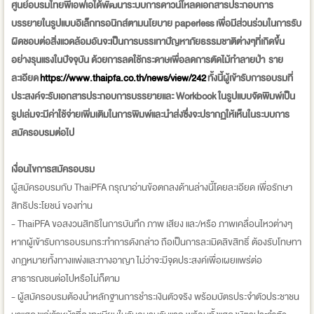
ศูนย์อบรมไทยพีเอฟเอได้พัฒนาระบบการดาวน์โหลดเอกสารประกอบการ
บรรยายในรูปแบบอิเล็กทรอนิกส์ตามนโยบาย paperless เพื่อมีส่วนร่วมในการรับ
ผิดชอบต่อสิ่งแวดล้อมอันจะเป็นการบรรเทาปัญหาภัยธรรมชาติต่างๆที่เกิดขึ้น
อย่างรุนแรงในปัจจุบัน ด้วยการลดใช้กระดาษเพื่อลดการตัดไม้ทำลายป่า ราย
ละเอียด
https://www.thaipfa.co.th/news/view/242
ทั้งนี้ผู้เข้ารับการอบรมที่
ประสงค์จะรับเอกสารประกอบการบรรยายและ Workbook ในรูปแบบจัดพิมพ์เป็น
รูปเล่มจะมีค่าใช้จ่ายเพิ่มเติมในการพิมพ์และนำส่งซึ่งจะปรากฏให้เห็นในระบบการ
สมัครอบรมต่อไป
เงื่อนไขการสมัครอบรม
ผู้สมัครอบรมกับ ThaiPFA กรุณาอ่านข้อตกลงด้านล่างนี้โดยละเอียด เพื่อรักษา
สิทธิประโยชน์ ของท่าน
- ThaiPFA ขอสงวนสิทธิในการบันทึก ภาพ เสียง และ/หรือ ภาพเคลื่อนไหวต่างๆ
หากผู้เข้ารับการอบรมกระทำการดังกล่าว ถือเป็นการละเมิดลิขสิทธิ์ ต้องรับโทษทา
งกฏหมายทั้งทางแพ่งและทางอาญา ไม่ว่าจะมีจุดประสงค์เพื่อเผยแพร่ต่อ
สาธารณชนต่อไปหรือไม่ก็ตาม
- ผู้สมัครอบรมต้องนำหลักฐานการชำระเงินตัวจริง พร้อมบัตรประจำตัวประชาชน