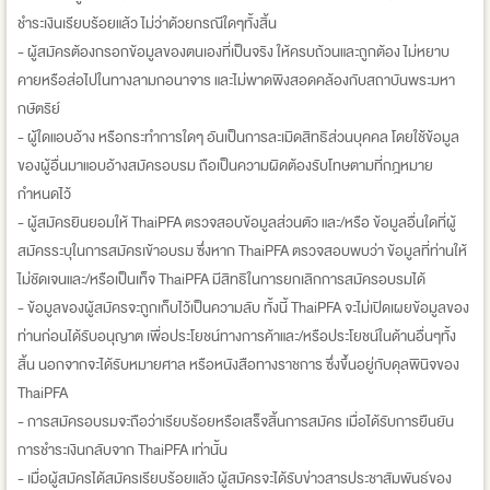
ชำระเงินเรียบร้อยแล้ว ไม่ว่าด้วยกรณีใดๆทั้งสิ้น
- ผู้สมัครต้องกรอกข้อมูลของตนเองที่เป็นจริง ให้ครบถ้วนและถูกต้อง ไม่หยาบ
คายหรือส่อไปในทางลามกอนาจาร และไม่พาดพิงสอดคล้องกับสถาบันพระมหา
กษัตริย์
- ผู้ใดแอบอ้าง หรือกระทำการใดๆ อันเป็นการละเมิดสิทธิส่วนบุคคล โดยใช้ข้อมูล
ของผู้อื่นมาแอบอ้างสมัครอบรม ถือเป็นความผิดต้องรับโทษตามที่กฎหมาย
กำหนดไว้
- ผู้สมัครยินยอมให้ ThaiPFA ตรวจสอบข้อมูลส่วนตัว และ/หรือ ข้อมูลอื่นใดที่ผู้
สมัครระบุในการสมัครเข้าอบรม ซึ่งหาก ThaiPFA ตรวจสอบพบว่า ข้อมูลที่ท่านให้
ไม่ชัดเจนและ/หรือเป็นเท็จ ThaiPFA มีสิทธิในการยกเลิกการสมัครอบรมได้
- ข้อมูลของผู้สมัครจะถูกเก็บไว้เป็นความลับ ทั้งนี้ ThaiPFA จะไม่เปิดเผยข้อมูลของ
ท่านก่อนได้รับอนุญาต เพื่อประโยชน์ทางการค้าและ/หรือประโยชน์ในด้านอื่นๆทั้ง
สิ้น นอกจากจะได้รับหมายศาล หรือหนังสือทางราชการ ซึ่งขึ้นอยู่กับดุลพินิจของ
ThaiPFA
- การสมัครอบรมจะถือว่าเรียบร้อยหรือเสร็จสิ้นการสมัคร เมื่อได้รับการยืนยัน
การชำระเงินกลับจาก ThaiPFA เท่านั้น
- เมื่อผู้สมัครได้สมัครเรียบร้อยแล้ว ผู้สมัครจะได้รับข่าวสารประชาสัมพันธ์ของ