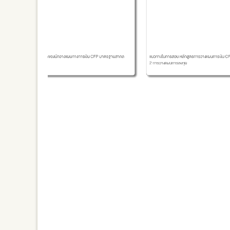
่ย์ สูตรลับ
คุณค่าของนักวางแผนทางการเงิน CFP มาตรฐานสากล
แนวทางในการสอบ หลักสูตรการวางแผนการเงิน CFP
2 การวางแผนการลงทุน