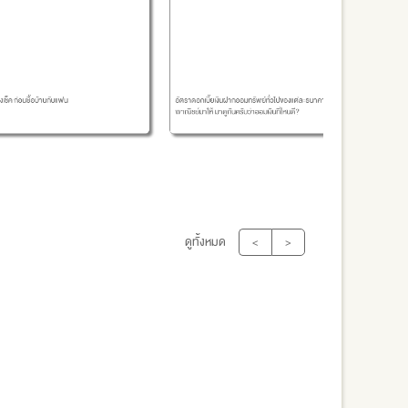
อัตราดอกเบี้ยเงินฝากออมทรัพย์ทั่วไปของแต่ละธนาคาร
ตารางสอบ ห
องเช็ค ก่อนซื้อบ้านกับแฟน
พาณิชย์มาให้ มาดูกันครับว่าออมเงินที่ไหนดี?
ดูทั้งหมด
<
>