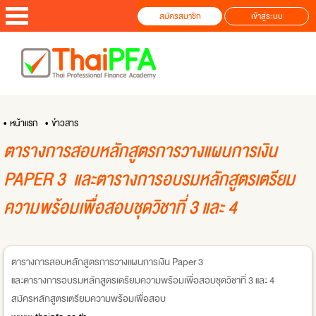
สมัครสมาชิก
เข้าสู่ระบบ
• หน้าแรก
• ข่าวสาร
ตารางการสอบหลักสูตรการวางแผนการเงิน
PAPER 3 และตารางการอบรมหลักสูตรเตรียม
ความพร้อมเพื่อสอบชุดวิชาที่ 3 และ 4
ตารางการสอบหลักสูตรการวางแผนการเงิน Paper 3
และตารางการอบรมหลักสูตรเตรียมความพร้อมเพื่อสอบชุดวิชาที่ 3 และ 4
สมัครหลักสูตรเตรียมความพร้อมเพื่อสอบ