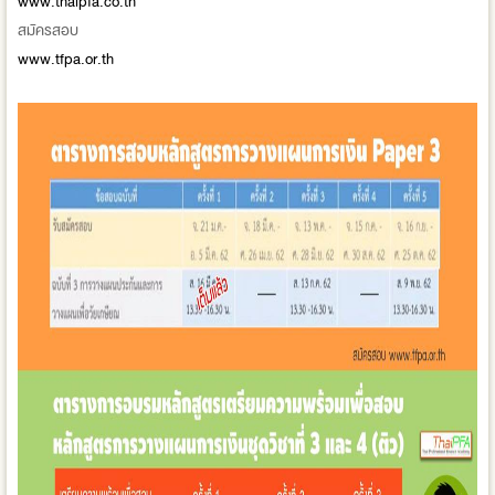
www.thaipfa.co.th
สมัครสอบ
www.tfpa.or.th