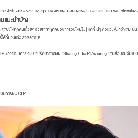
ยะได้ไหมครับ จริงๆ แล้วสุขภาพดีต้องมาก่อนนะครับ ถ้าไม่มีแรงหาเงิน จะรวยได้ยังไงล่ะ เลิ
ผมแนะนำบ้าง
งให้ทุกคนเรื่อยๆ รวยเท่าที่ทุกคนอยากรวยไหมไม่รู้ แต่ที่แน่ๆ คือรวยขึ้นกว่าเดิมแน่นอน แ
ได้กี่มวนแล้ว สวัสดีครับ!
FP #วางแผนการเงิน #ที่ปรึกษาการเงิน #Sharing #ThaiPFAsharing #ศูนย์อบรมต้นแ
์
แผนการเงิน CFP