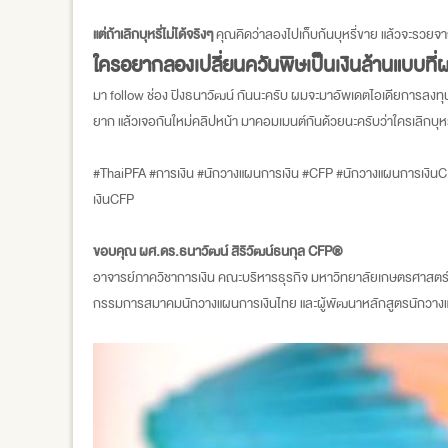
แต่ถ้าเลิกบุหรี่ไม่ได้จริงๆ
คุณคิดว่าลองไปเก็บก้นบุหรี่ขาย แล้วจะรวยจากข
ใครอยากลองเปลี่ยนควันพิษเป็นเงินล้านแบบที่
มา follow ช่อง ปิงธนาวัฒน์ กันนะครับ ผมจะมาอัพเดตไอเดียการลงทุนสุดปั
ยาก แล้วเจอกันใหม่คลิปหน้า มาคอมเมนต์กันด้วยนะครับว่าใครเลิกบุหรี่
#ThaiPFA #การเงิน #นักวางแผนการเงิน #CFP #นักวางแผนการเงินC
เงินCFP
ขอบคุณ ผศ.ดร.ธนาวัฒน์ สิริวัฒน์ธนกุล CFP®
อาจารย์ภาควิชาการเงิน คณะบริหารธุรกิจ มหาวิทยาลัยเกษตรศาสตร
กรรมการสมาคมนักวางแผนการเงินไทย และผู้พัฒนาหลักสูตรนักวาง