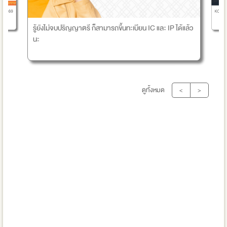
KOSPI จ
ำปี 2569
รู้ยังไม่จบปริญญาตรี ก็สามารถขึ้นทะเบียน IC และ IP ได้แล้ว
นะ
ดูทั้งหมด
<
>