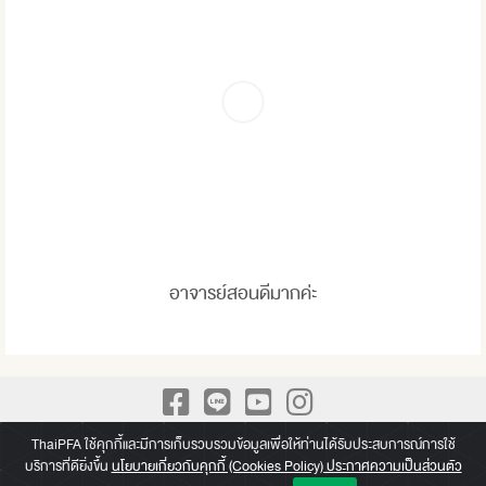
อาจารย์สอนดีมากค่ะ
A Leading Academy for Practical Finance We build up Practical
ThaiPFA ใช้คุกกี้และมีการเก็บรวบรวมข้อมูลเพื่อให้ท่านได้รับประสบการณ์การใช้
บริการที่ดียิ่งขึ้น
นโยบายเกี่ยวกับคุกกี้ (Cookies Policy) ประกาศความเป็นส่วนตัว
knowledge beyond a paper of Certificate