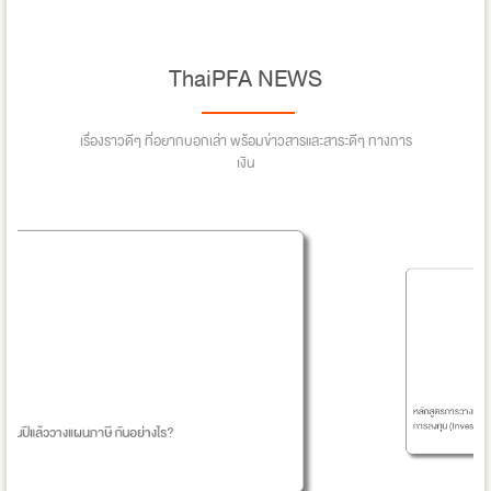
ThaiPFA NEWS
เรื่องราวดีๆ ที่อยากบอกเล่า พร้อมข่าวสารและสาระดีๆ ทางการ
เงิน
งไร?
หลักสูตรการวางแผนการเงิน CFP ชุดวิชาที่ 2 การวา
การลงทุน (Investment Planning) หลักสูตรปรับปรุง