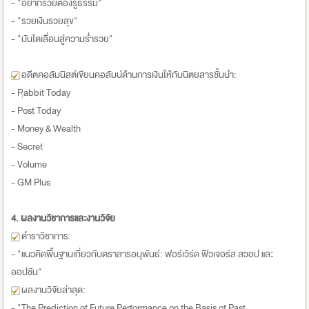
- "อยากรวยต้องรู้ธรรม"
- "รวยเงินรวยสุข"
- "บันไดเลื่อนสู่ความร่ำรวย"
อดีตคอลัมนิสต์เขียนคอลัมน์ด้านการเงินให้กับนิตยสารชั้นนำ:
- Rabbit Today
- Post Today
- Money & Wealth
- Secret
- Volume
- GM Plus
4. ผลงานวิชาการและงานวิจัย
ตำราวิชาการ:
- "แนวคิดพื้นฐานเกี่ยวกับตราสารอนุพันธ์: ฟอร์เวิร์ด ฟิวเจอร์ส สวอป และ
ออปชัน"
ผลงานวิจัยล่าสุด:
- "The Prediction of Future Performance on the Basis of Past