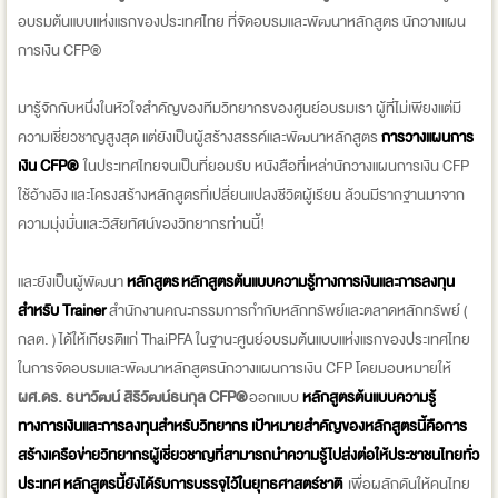
อบรมต้นแบบแห่งแรกของประเทศไทย ที่จัดอบรมและพัฒนาหลักสูตร นักวางแผน
การเงิน CFP®
มารู้จักกับหนึ่งในหัวใจสำคัญของทีมวิทยากรของศูนย์อบรมเรา ผู้ที่ไม่เพียงแต่มี
ความเชี่ยวชาญสูงสุด แต่ยังเป็นผู้สร้างสรรค์และพัฒนาหลักสูตร
การวางแผนการ
เงิน CFP®
ในประเทศไทยจนเป็นที่ยอมรับ หนังสือที่เหล่านักวางแผนการเงิน CFP
ใช้อ้างอิง และโครงสร้างหลักสูตรที่เปลี่ยนแปลงชีวิตผู้เรียน ล้วนมีรากฐานมาจาก
ความมุ่งมั่นและวิสัยทัศน์ของวิทยากรท่านนี้!
และยังเป็นผู้พัฒนา
หลักสูตร หลักสูตรต้นแบบความรู้ทางการเงินและการลงทุน
สำหรับ Trainer
สำนักงานคณะกรรมการกำกับหลักทรัพย์และตลาดหลักทรัพย์ (
กลต. ) ได้ให้เกียรติแก่ ThaiPFA ในฐานะศูนย์อบรมต้นแบบแห่งแรกของประเทศไทย
ในการจัดอบรมและพัฒนาหลักสูตรนักวางแผนการเงิน CFP โดยมอบหมายให้
ผศ.ดร. ธนาวัฒน์ สิริวัฒน์ธนกุล CFP®
ออกแบบ
หลักสูตรต้นแบบความรู้
ทางการเงินและการลงทุนสำหรับวิทยากร เป้าหมายสำคัญของหลักสูตรนี้คือการ
สร้างเครือข่ายวิทยากรผู้เชี่ยวชาญที่สามารถนำความรู้ไปส่งต่อให้ประชาชนไทยทั่ว
ประเทศ หลักสูตรนี้ยังได้รับการบรรจุไว้ในยุทธศาสตร์ชาติ
เพื่อผลักดันให้คนไทย