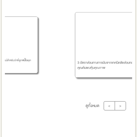
ูกหนี้ในยุค
3 อัตราส่วนทางการเงินจากเทคนิคสัดส่วนทองคำที่จะช่วยให้
คุณค้นพบหุ้นคุณภาพ
ดูทั้งหมด
<
>