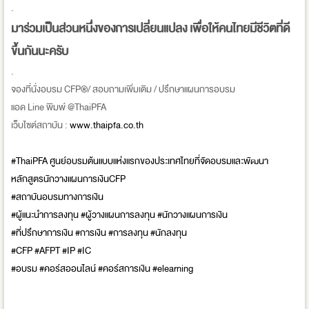
.
มาร่วมเป็นส่วนหนึ่งของการเปลี่ยนแปลง เพื่อให้คนไทยมีชีวิตที่ดี
ขึ้นกันนะครับ
.
จองที่นั่งอบรม CFP®/ สอบถามเพิ่มเติม / ปรึกษาแผนการอบรม
แอด Line พิมพ์ @ThaiPFA
เว็บไซต์สถาบัน :
www.thaipfa.co.th
#ThaiPFA ศูนย์อบรมต้นแบบแห่งแรกของประเทศไทยที่จัดอบรมและพัฒนา
หลักสูตรนักวางแผนการเงินCFP
#สถาบันอบรมทางการเงิน
#ผู้แนะนำการลงทุน #ผู้วางแผนการลงทุน #นักวางแผนการเงิน
#ที่ปรึกษาการเงิน #การเงิน #การลงทุน #นักลงทุน
#CFP #AFPT #IP #IC
#อบรม #คอร์สออนไลน์ #คอร์สการเงิน #elearning