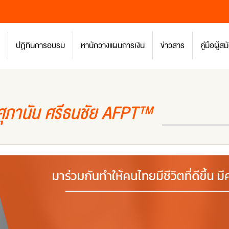
ปฏิทินการอบรม
หานักวางแผนการเงิน
ข่าวสาร
คู่มือผู้
ภานัน ศรีธนชัย AFPT™