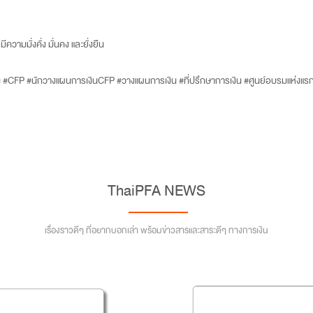
ีความมั่งคั่ง มั่นคง และยั่งยืน
น #CFP #นักวางแผนการเงินCFP #วางแผนการเงิน #ที่ปรึกษาการเงิน #ศูนย์อบรมแห่
ThaiPFA NEWS
เรื่องราวดีๆ ที่อยากบอกเล่า พร้อมข่าวสารและสาระดีๆ ทางการเงิน