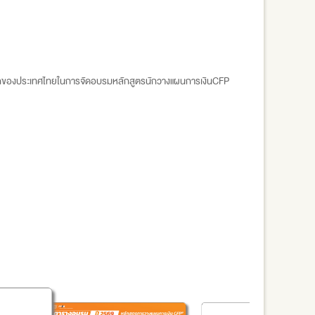
งแรกของประเทศไทยในการจัดอบรมหลักสูตรนักวางแผนการเงินCFP