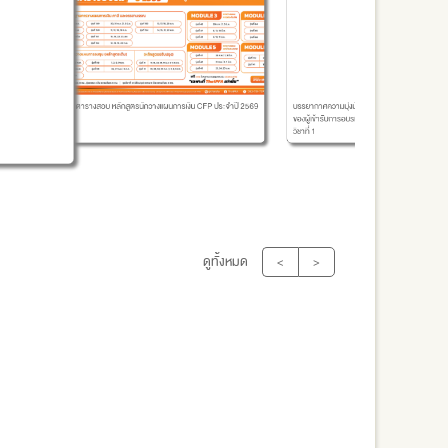
คุณวุฒ
รางสอบ หลักสูตรนักวางแผนการเงิน CFP ประจำปี 2569
บรรยากาศความมุ่งมั่นสู่เส้นทางวิชาชีพนักวางแผนการเงิน
หรือมาต
ของผู้เข้ารับการอบรมหลักสูตรการวางแผนการเงิน CFP ชุด
วิชาที่ 1
ดูทั้งหมด
<
>