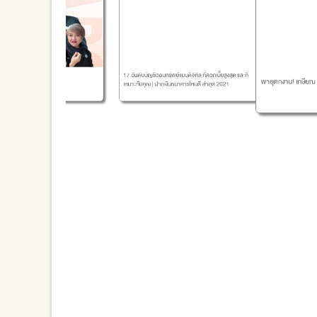
17 อันดับบัญชีออมทรัพย์แบบดิจิทัล ที่ดอกเบี้ยสูงสุด และที่
พายุตกงาน! เกษียณ 45 ปี = ฝันร้ายมนุษย์เงินเ
เหมาะกับคุณ | ฝากเงินธนาคารไหนดี ล่าสุด 2021