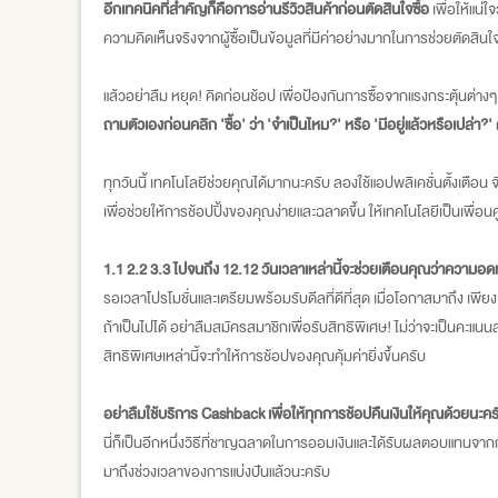
อีกเทคนิคที่สำคัญก็คือการอ่านรีวิวสินค้าก่อนตัดสินใจซื้อ
เพื่อให้แน่ใจ
ความคิดเห็นจริงจากผู้ซื้อเป็นข้อมูลที่มีค่าอย่างมากในการช่วยตัดสินใ
แล้วอย่าลืม หยุด! คิดก่อนช้อป เพื่อป้องกันการซื้อจากแรงกระตุ้นต่างๆ
ถามตัวเองก่อนคลิก 'ซื้อ' ว่า 'จำเป็นไหม?' หรือ 'มีอยู่แล้วหรือเปล่า?'
ทุกวันนิ้ เทคโนโลยีช่วยคุณได้มากนะครับ ลองใช้แอปพลิเคชั่นตั้งเตือน 
เพื่อช่วยให้การช้อปปิ้งของคุณง่ายและฉลาดขึ้น ให้เทคโนโลยีเป็นเพื
1.1 2.2 3.3 ไปจนถึง 12.12 วันเวลาเหล่านี้จะช่วยเตือนคุณว่าความ
รอเวลาโปรโมชั่นและเตรียมพร้อมรับดีลที่ดีที่สุด เมื่อโอกาสมาถึง เพีย
ถ้าเป็นไปได้ อย่าลืมสมัครสมาชิกเพื่อรับสิทธิพิเศษ! ไม่ว่าจะเป็นคะแ
สิทธิพิเศษเหล่านี้จะทำให้การช้อปของคุณคุ้มค่ายิ่งขึ้นครับ
อย่าลืมใช้บริการ Cashback เพื่อให้ทุกการช้อปคืนเงินให้คุณด้วยนะคร
นี่ก็เป็นอีกหนึ่งวิธีที่ชาญฉลาดในการออมเงินและได้รับผลตอบแทนจากก
มาถึงช่วงเวลาของการแบ่งปันแล้วนะครับ