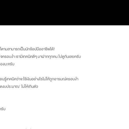
ใครก็ตามสามารถเป็นนักช้อปมืออาชีพได้!
ห้ถูกใจครอบงำ เรามีเทคนิคดีๆ มาฝากทุกคน ไปดูกันเลยครับ
นเองนะครับ
รู้เทคนิคว่าจะใช้เงินอย่างไรไม่ให้ถูกอารมณ์ครอบงำ
ดงบประมาณ' ไม่ให้เกินตัว
ครับ