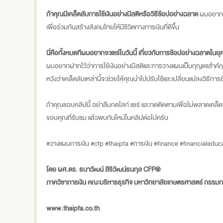
ถ้าคุณมีเคล็ดลับการใช้เงินอย่างมีสติหรือวิธีช้อปอย่างฉลาด
ผมอยากให
เพื่อร่วมกันสร้างสังคมไทยให้มีชีวิตทางการเงินที่ดีขึ้น
นี่คือทั้งหมดทีผมอยากจะแชร์ในวันนี้ เกี่ยวกับการช้อปอย่างฉลาดในยุค
ผมอยากฝากไว้ว่าการใช้เงินอย่างมีสติและการวางแผนเป็นกุญแจสำคัญสู่ก
หวังว่าเคล็ดลับเหล่านี้จะช่วยให้คุณนำไปปรับใช้และเปลี่ยนแปลงวิธีกา
ถ้าคุณชอบคลิปนี้ อย่าลืมกดไลก์ แชร์ และกดติดตามเพื่อไม่พลาดเคล็ดล
ขอบคุณที่รับชม แล้วพบกันใหม่ในคลิปต่อไปครับ
#วางแผนการเงิน #cfp #thaipfa #การเงิน #finance #financialedu
โดย ผศ.ดร. ธนาวัฒน์ สิริวัฒน์ธนกุล CFP®
ภาควิชาการเงิน คณะบริหารธุรกิจ มหาวิทยาลัยเกษตรศาสตร์ กรร
www.thaipfa.co.th