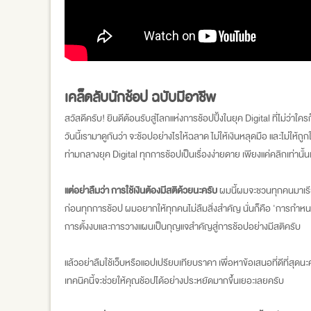
เคล็ดลับนักช้อป ฉบับมีอาชีพ
สวัสดีครับ! ยินดีต้อนรับสู่โลกแห่งการช้อปปิ้งในยุค Digital ที่ไม่ว่า
วันนี้เรามาดูกันว่า จะช้อปอย่างไรให้ฉลาด ไม่ให้เงินหลุดมือ และไม่ใ
ท่ามกลางยุค Digital ทุกการช้อปเป็นเรื่องง่ายดาย เพียงแค่คลิกเท่านั้
แต่อย่าลืมว่า การใช้เงินต้องมีสติด้วยนะครับ
ผมนี้ผมจะชวนทุกคนมาเรียน
ก่อนทุกการช้อป ผมอยากให้ทุกคนไม่ลืมสิ่งสำคัญ นั่นก็คือ 'การกำหน
การตั้งงบและการวางแผนเป็นกุญแจสำคัญสู่การช้อปอย่างมีสติครับ
แล้วอย่าลืมใช้เว็บหรือแอปเปรียบเทียบราคา เพื่อหาข้อเสนอที่ดีที่สุดนะ
เทคนิคนี้จะช่วยให้คุณช้อปได้อย่างประหยัดมากขึ้นเยอะเลยครับ