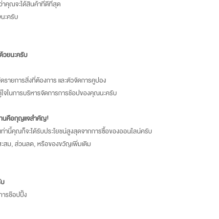
ว่าคุณจะได้สินค้าที่ดีที่สุด
จนะครับ
 ด้วยนะครับ
จัดรายการสิ่งที่ต้องการ และตัวจัดการคูปอง
่อนคู่ใจในการบริหารจัดการการช้อปของคุณนะครับ
อดทนคือกุญแจสำคัญ!
งเท่านี้คุณก็จะได้รับประโยชน์สูงสุดจากการซื้อของออนไลน์ครับ
นนสะสม, ส่วนลด, หรือของขวัญเพิ่มเติม
ับ
ารช๊อปปิ้ง