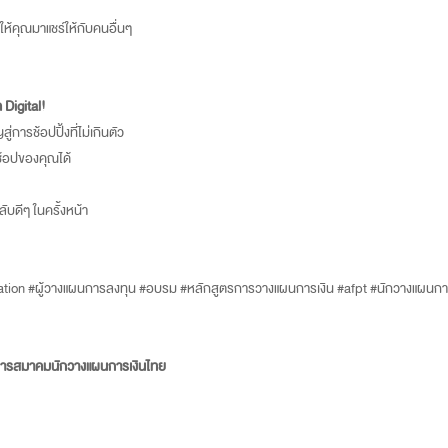
้คุณมาแชร์ให้กับคนอื่นๆ
 Digital!
ารช้อปปิ้งที่ไม่เกินตัว
รช้อปของคุณได้
ับดีๆ ในครั้งหน้า
cation #ผู้วางแผนการลงทุน #อบรม #หลักสูตรการวางแผนการเงิน #afpt #นักวางแผนการ
มการสมาคมนักวางแผนการเงินไทย