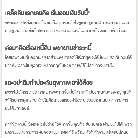
เคล็ดลับแรกเลยคือ เริ่มออมเงินวันนี้!
จัดสรรรายได้ส่วนหนึ่งเป็นเงินเก็บทุกเดือน ใส่ใจดูแลบัญชีเงินฝากของคุณเหมือน
การดูแลตัวเอง ยิ่งเก็บได้มากเท่าไหร่ ความมั่นคงในอนาคตก็จะยิ่งมากขึ้นเท่านั้น
ต่อมาคือเรื่องหนี้สิน พยายามชำระหนี้
โดยเฉพาะหนี้ที่มีดอกเบี้ยสูงอย่างบัตรเครดิตให้เร็วที่สุด จะได้มีเงินเหลือเก็บออมได้
มากขึ้น เวลามีเหตุฉุกเฉินหรือวิกฤตในชีวิต คุณจะได้ไม่ลำบากจนเกินไป
และอย่าลืมทำประกันสุขภาพเอาไว้ด้วย
เพราะไม่มีใครรู้ว่าปัญหาสุขภาพจะเกิดขึ้นเมื่อไหร่ แต่ถ้ามีประกันคุ้มครองอยู่ คุณก็
จะได้รับการดูแลรักษาโดยไม่ต้องกังวลเรื่องค่าใช้จ่าย ช่วยป้องกันปัญหาทางการ
เงินได้มากเลยล่ะ
ถ้าทำได้ตามนี้ เชื่อเถอะว่าไม่ว่าอะไรจะเกิดขึ้น คุณก็จะยืนหยัดและผ่านมันไปได้ เพราะ
มีความมั่นคงทางการเงินคอยหนุนหลังเอาไว้ พร้อมแล้วก็ ทำตามเคล็ดลับนี้กันนะ