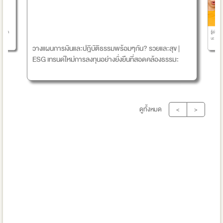
รู้ยังไ
เคยคิด
นะ
วางแผนการเงินและปฎิบัติธรรมพร้อมๆกัน? รวยและสุข |
ESG เทรนด์ใหม่การลงทุนอย่างยั่งยืนที่สอดคล้องธรรมะ
ดูทั้งหมด
<
>