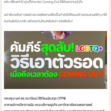
ครับ เพียงเท่านี้ คุณก็สามารถ Coming Out ได้ด้วยความมั่นใจ
อย่าลืมกดไลค์ กดแชร์ และกดติดตามเพื่อเป็นกำลังใจให้ผมสร้างคอนเทนต์ดีๆ มาให้
ชมกันต่อไปนะครับ แล้วเจอกันใหม่คลิปหน้า สวัสดีครับ!
ขอบคุณ ผศ.ดร.ธนาวัฒน์ สิริวัฒน์ธนกุล CFP®
อาจารย์ภาควิชาการเงิน คณะบริหารธุรกิจ มหาวิทยาลัยเกษตรศาสตร์