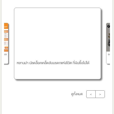
จัดพอร์
ำปี 2569
หลานม่า ปลดล็อคเคล็ดลับมรดกแห่งชีวิต ที่เงินซื้อไม่ได้
ดูทั้งหมด
<
>