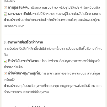
โดดเดี่ยว
การสูญเสียสังคม:
เพื่อนและคนรอบข้างอาจไม่อยู่ในชีวิตประจำวันเหมือนเดิม
เวลาว่างมากเกินไป:
หากไม่มีเป้าหมาย คุณอาจรู้สึกว่าแต่ละวันไม่มีความหมาย
คำแนะนำ:
สร้างเครือข่ายสังคมใหม่ หรือเข้าร่วมกิจกรรมในชุมชนเพื่อพบปะผู้คน
และลดความเหงา
3.
สุขภาพที่แย่ลงเร็วกว่าที่คาด
การเจ็บป่วยเป็นสิ่งที่หลีกเลี่ยงไม่ได้ แต่บางครั้งอาการป่วยอาจเกิดขึ้นเร็วกว่าที่คุณ
คิด
ข้อจำกัดในการทำกิจกรรม:
โรคประจำตัวหรือปัญหาสุขภาพอาจทำให้คุณทำ
สิ่งที่เคยทำไม่ได้
ค่าใช้จ่ายทางสุขภาพสูงขึ้น:
การรักษาโรคบางอย่างอาจเกินงบประมาณที่คุณ
เตรียมไว้
คำแนะนำ:
ลงทุนในประกันสุขภาพที่ครอบคลุม และดูแลสุขภาพตั้งแต่วันนี้ เช่น ออก
กำลังกายและกินอาหารที่ดีต่อสุขภาพ