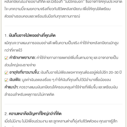
หลังเกษียณไม่ง่ายอย่างที่คิด และมีเรื่องที่ "ไม่มีใครบอก" ซึ่งอาจทำให้คุณประหลาด
ใจ บทความนี้จะเผยความจริงเกี่ยวกับชีวิตหลังเกษียณ เพื่อให้คุณได้เตรียม
ตัวอย่างรอบคอบและพร้อมรับมือกับทุกสถานการณ์
1.
เงินเก็บอาจไม่พออย่างที่คุณคิด
แม้คุณจะวางแผนการออมอย่างดี แต่ในความเป็นจริง ค่าใช้จ่ายหลังเกษียณมักสูง
กว่าที่คาดไว้
ค่ารักษาพยาบาล:
ค่าใช้จ่ายทางการแพทย์เพิ่มขึ้นตามอายุ และอาจกลายเป็น
ส่วนใหญ่ของรายจ่าย
อายุขัยที่ยาวนานขึ้น:
เงินเก็บอาจไม่เพียงพอหากคุณต้องอยู่ต่อไปอีก 20-30 ปี
เงินเฟ้อ:
มูลค่าเงินลดลงเรื่อย ๆ ทำให้เงินที่คุณเก็บไว้มีอำนาจซื้อน้อยลง
คำแนะนำ:
ควรวางแผนเงินเกษียณให้ครอบคลุมค่าใช้จ่ายที่เพิ่มขึ้น และเตรียมเงิน
สำรองสำหรับเหตุการณ์ไม่คาดคิด
2.
ความเหงาคือปัญหาที่ใหญ่กว่าที่คิด
เมื่อไม่มีงาน ไม่มีเพื่อนร่วมงาน และลูกหลานต่างก็ยุ่งกับชีวิตตัวเอง คุณอาจรู้สึก