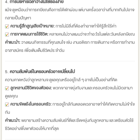
4.
การบริหารเวลาว่างไม่ใช่เรื่องง่าย
แม้จะดูเหมือนว่าการเกษียณคือการได้พักผ่อน แต่บางครั้งเวลาว่างที่มากเกินไปอาจ
กลายเป็นปัญหา
ความรู้สึกสูญเสียเป้าหมาย:
การไม่มีสิ่งที่ต้องทำอาจทำให้รู้สึกไร้ค่า
การขาดแผนการใช้ชีวิต:
หลายคนไม่วางแผนว่าจะทำอะไรในแต่ละวันหลังเกษียณ
คำแนะนำ:
วางแผนกิจกรรมที่คุณสนใจ เช่น งานอดิเรก การเดินทาง หรือการทำงาน
อาสาสมัคร เพื่อเติมเต็มชีวิตประจำวัน
5.
ความสัมพันธ์ในครอบครัวอาจเปลี่ยนไป
ความคาดหวังว่าลูกหลานจะดูแลคุณหรืออยู่ใกล้ ๆ อาจไม่เป็นอย่างที่คิด
ลูกหลานมีชีวิตของตัวเอง:
พวกเขาอาจยุ่งกับงานและครอบครัวจนไม่มีเวลามา
ดูแลคุณ
ความขัดแย้งในครอบครัว:
การอยู่ใกล้กันตลอดเวลาอาจทำให้เกิดความไม่เข้าใจ
กัน
คำแนะนำ:
พยายามสร้างความสัมพันธ์ที่ดีและยืดหยุ่นกับลูกหลาน และเตรียมตัวใช้
ชีวิตอย่างพึ่งพาตัวเองให้มากที่สุด