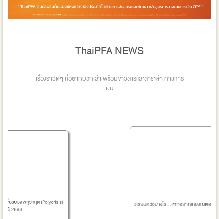
ThaiPFA NEWS
เรื่องราวดีๆ ที่อยากบอกเล่า พร้อมข่าวสารและสาระดีๆ ทางการ
เงิน
 พหุวิกฤต (Polycrisis)
เตรียมตัวอย่างไร...หากอยากเกษียณตอน 45 หรือ 70 ปี