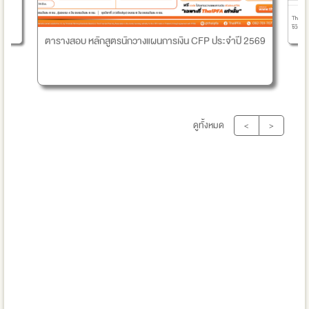
ThaiPFA
ชีวิตที่ด
ตารางสอบ หลักสูตรนักวางแผนการเงิน CFP ประจำปี 2569
ดูทั้งหมด
<
>