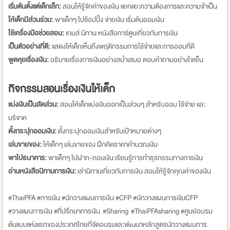
เริ่มต้นตั้งแต่เด็กเล็ก:
สอนให้รู้จักค่าของเงิน แยกแยะความต้องการและความจำเป็น
ให้เด็กมีส่วนร่วม:
พาเด็กๆ ไปช้อปปิ้ง จ่ายเงิน เริ่มต้นออมเงิน
ใช้เครื่องมือช่วยสอน:
เกมส์ นิทาน หนังสือการ์ตูนเกี่ยวกับการเงิน
เป็นตัวอย่างที่ดี:
แสดงให้เด็กเห็นถึงพฤติกรรมการใช้จ่ายและการออมที่ดี
พูดคุยเรื่องเงิน:
อธิบายเรื่องการเงินอย่างสม่ำเสมอ ตอบคำถามอย่างใจเย็น
กิจกรรมสอนเรื่องเงินให้เด็ก
แบ่งเงินเป็นสัดส่วน:
สอนให้เด็กแบ่งเงินออกเป็นส่วนๆ สำหรับออม ใช้จ่าย และ
บริจาค
ตั้งกระปุกออมเงิน:
ตั้งกระปุกออมเงินสำหรับเป้าหมายต่างๆ
เล่นขายของ:
ให้เด็กๆ เล่นขายของ ฝึกคิดราคาคำนวณเงิน
พาไปธนาคาร:
พาเด็กๆ ไปฝาก-ถอนเงิน เรียนรู้การทำธุรกรรมทางการเงิน
อ่านหนังสือนิทานการเงิน:
เล่านิทานเกี่ยวกับการเงิน สอนให้รู้จักคุณค่าของเงิน
#ThaiPFA #การเงิน #นักวางแผนการเงิน #CFP #นักวางแผนการเงินCFP
#วางแผนการเงิน #ที่ปรึกษาการเงิน #Sharing #ThaiPFAsharing #ศูนย์อบรม
ต้นแบบแห่งแรกของประเทศไทยที่จัดอบรมและพัฒนาหลักสูตรนักวางแผนการ