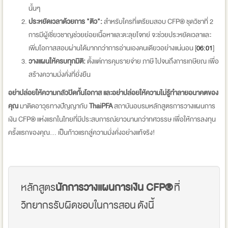
นั้นๆ
ประหยัดเวลาด้วยการ "ติว":
สำหรับใครที่เตรียมสอบ CFP® ชุดวิชาที่ 2
การมีผู้เชี่ยวชาญช่วยย่อยเนื้อหาและตะลุยโจทย์ จะช่วยประหยัดเวลาและ
เพิ่มโอกาสสอบผ่านได้มากกว่าการอ่านเองคนเดียวอย่างแน่นอน [
06:01
]
วางแผนให้ครบทุกมิติ:
ตั้งแต่การคุมรายจ่าย ภาษี ไปจนถึงการเกษียณ เพื่อ
สร้างความมั่งคั่งที่ยั่งยืน
อย่าปล่อยให้ความกลัวปิดกั้นโอกาส และอย่าปล่อยให้ความไม่รู้ทำลายอนาคตของ
คุณ
มาติดอาวุธทางปัญญากับ
ThaiPFA
สถาบันอบรมหลักสูตรการวางแผนการ
เงิน CFP® แห่งแรกในไทยที่มีประสบการณ์ยาวนานกว่าทศวรรษ เพื่อให้การลงทุน
ครั้งแรกของคุณ... เป็นก้าวแรกสู่ความมั่งคั่งอย่างแท้จริง!
หลักสูตร
นักการวางแผนการเงิน CFP®
ที่
วิทยากรรับผิดชอบในการสอน ดังนี้