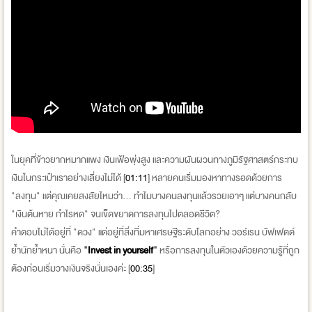
ในยุคที่ข้าวยากหมากแพง เงินเฟ้อพุ่งสูง และความผันผวนทางภูมิรัฐศาสตร์กระทบ
เงินในกระเป๋าเราอย่างเลี่ยงไม่ได้ [
01:11
] หลายคนเริ่มมองหาทางรอดด้วยการ
"ลงทุน" แต่คุณเคยสงสัยไหมว่า... ทำไมบางคนลงทุนแล้วรวยเอาๆ แต่บางคนกลับ
"เงินต้นหาย กำไรหด" จนเข็ดขยาดการลงทุนไปตลอดชีวิต?
คำตอบไม่ได้อยู่ที่ "ดวง" แต่อยู่ที่สิ่งที่มหาเศรษฐีระดับโลกอย่าง วอร์เรน บัฟเฟตต์
ย้ำนักย้ำหนา นั่นคือ
"
Invest in yourself
"
หรือการลงทุนในตัวเองด้วยความรู้ที่ถูก
ต้องก่อนเริ่มวางเงินจริงนั่นเองค่ะ [
00:35
]