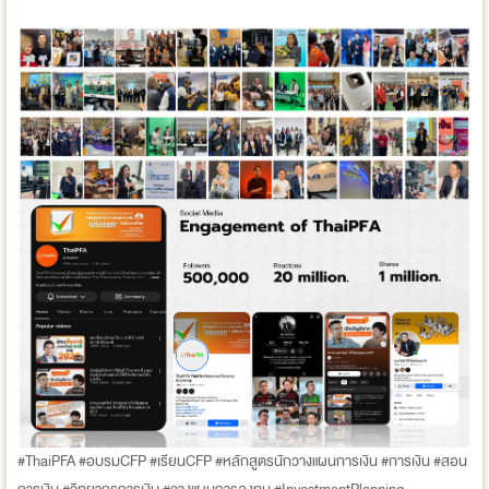
#ThaiPFA #อบรมCFP #เรียนCFP #หลักสูตรนักวางแผนการเงิน #การเงิน #สอน