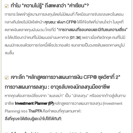
ทำไม "ความไม่รู้" ถึงแพงกว่า "ค่าเรียน"?
การกระโดดเข้าสู่สนามการลงทุนโดยไม่มีแผนที่ ก็เหมือนการขับรถลงเหวในตอน
กลางคืนโดยไม่เปิดไฟหน้า
คุณชนะ พังงา CFP®
ได้ให้ข้อคิดที่น่าสนใจว่า ในยุคที่
ตลาดเงินตลาดทุนผันผวน ใครที่มี
"การวางแผนที่รอบคอบและมีกันชนความเสี่ยง"
จะได้เปรียบกว่าคนที่ไม่มีแผนอย่างมหาศาล [
01:36
] เพราะเมื่อเกิดวิกฤต คนที่ไม่มี
แผนมักจบลงด้วยการก่อหนี้เพื่อประคองตัว จนกลายเป็นวงจรดินพอกหางหมูไม่
จบสิ้น
เจาะลึก "หลักสูตรการวางแผนการเงิน CFP® ชุดวิชาที่ 2"
การวางแผนการลงทุน : อาวุธลับของนักลงทุนมืออาชีพ
หากคุณต้องการเปลี่ยนจาก "แมลงเม่า" เป็น "นักลงทุน" หรืออยากก้าวสู่เส้นทาง
อาชีพ
Investment Planner (IP)
หลักสูตรการวางแผนการลงทุน (Investment
Planning) ของ
ThaiPFA
คือคำตอบที่คุณตามหาค่ะ
สิ่งที่คุณจะได้เรียนรู้และนำไปใช้ได้ทันที: