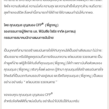
จิตใจ ความสัมพันธ์ ความมั่งคั่ง ความสุข และความสำเร็จในทุกๆ ด้าน จนถึงวาระ
สุดท้ายของชีวิต สิ่งเหล่านี้สามารถทำได้ถ้าเราได้วางแผนทำมันให้มากพอ.
®
โดย คุณนฤมล บุญสนอง CFP
( พี่ลูกหมู )
รองกรรมการผู้จัดการ บล. ฟินันเซีย ไซรัส จากัด (มหาชน)
กรรมการสมาคมนักวางแผนการเงินไทย
เป็นบุคคลที่สามารถสร้างแรงบันดาลใจให้กับทุกคนได้เป็นอย่างดีเสมอมา ไม่ว่าจะ
ฟังบรรยาย หรือได้พูดคุยรวมถึงการเขียนบทความ แก่แบบสวย รวยจนตาย เป็น
คำพูดที่ง่าย แต่รู้สึกได้กับสิ่งที่คุณนฤมล ( พี่ลูกหมู ) ได้ทำ เพราะมันคือตัวตนของ
คุณนฤมล ( พี่ลูกหมู ) จริงๆ ตั้งแต่ admin รู้จักมา คุณนฤมลได้สร้างแรงบันดาลใจ
ให้พลังที่เป็นบวกกับคนรอบข้างอยู่เสมอ และยึดถือคุณนฤมล ( พี่ลูกหมู ) เป็นแบบ
อย่าง อย่างเช่น “ แก่แบบสวย รวยจนตาย ”
®
ขอขอบคุณ คุณนฤมล บุญสนอง CFP
สำหรับข้อคิดดีดีที่มาแบ่งปันกัน อย่าลืมนำไปปรับใช้กันนะครับ