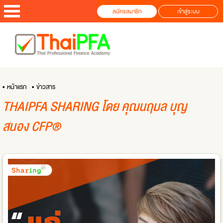
สมัครสมาชิก
เข้าสู่ระบบ
• หน้าแรก
• ข่าวสาร
THAIPFA SHARING โดย คุณนฤมล บุญ
สนอง CFP®