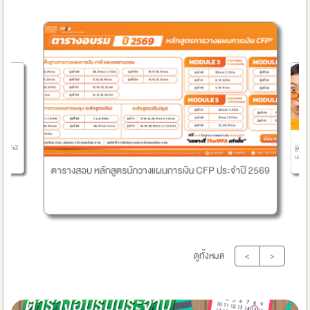
รู้ยังไ
ประจำปี
นะ
ตารางสอบ หลักสูตรนักวางแผนการเงิน CFP ประจำปี 2569
ดูทั้งหมด
<
>