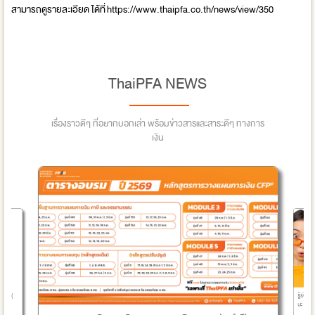
สามารถดูรายละเอียด ได้ที่ https://www.thaipfa.co.th/news/view/350
ThaiPFA NEWS
เรื่องราวดีๆ ที่อยากบอกเล่า พร้อมข่าวสารและสาระดีๆ ทางการ
เงิน
รู้ยังไ
วิชา (
นะ