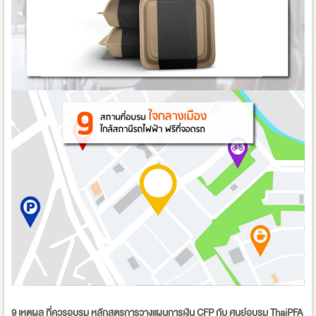
9 เหตุผล ที่ควรอบรม หลักสูตรการวางแผนการเงิน CFP กับ ศูนย์อบรม ThaiPFA