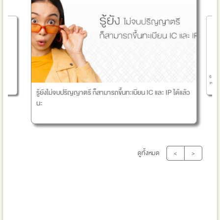
6 สเต็ป
ร
เทศกาลใ
รู้ยังไม่จบปริญญาตรี ก็สามารถขึ้นทะเบียน IC และ IP ได้แล้ว
นะ
ดูทั้งหมด
<
>