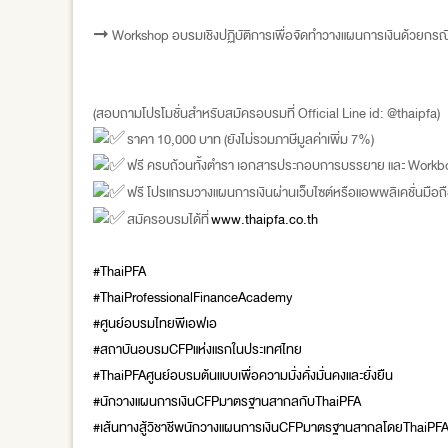
➞ Workshop อบรมเชิงปฏิบัติการเพื่อจัดทำวางแผนการเงินด้วยกรณี
(สอบถามโปรโมชั่นสำหรับสมัครอบรมที่ Official Line id: @thaipfa)
ราคา 10,000 บาท (ยังไม่รวมภาษีมูลค่าเพิ่ม 7%)
ฟรี ครบถ้วนทั้งตำรา เอกสารประกอบการบรรยาย และ Workboo
ฟรี โปรแกรมวางแผนการเงินผ่านเว็บไซต์หรือแอพพลิเคชั่นมือถือ
สมัครอบรมได้ที่
www.thaipfa.co.th
#ThaiPFA
#ThaiProfessionalFinanceAcademy
#ศูนย์อบรมไทยพีเอฟเอ
#สถาบันอบรมCFPแห่งแรกในประเทศไทย
#ThaiPFAศูนย์อบรมต้นแบบเพื่อความมั่งคั่งมั่นคงและยั่งยืน
#นักวางแผนการเงินCFPมาตรฐานสากลกับThaiPFA
#เส้นทางสู้วิชาชีพนักวางแผนการเงินCFPมาตรฐานสากลโดยThaiPF