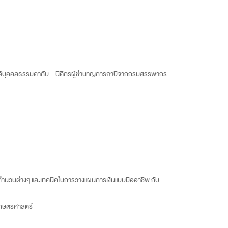
งินได้บุคคลธรรมดากับ...นิติกรผู้ชำนาญการภาษีจากกรมสรรพากร
รคำนวนต่างๆ และเทคนิคในการวางแผนการเงินแบบมืออาชีพ กับ...
เกษตรศาสตร์