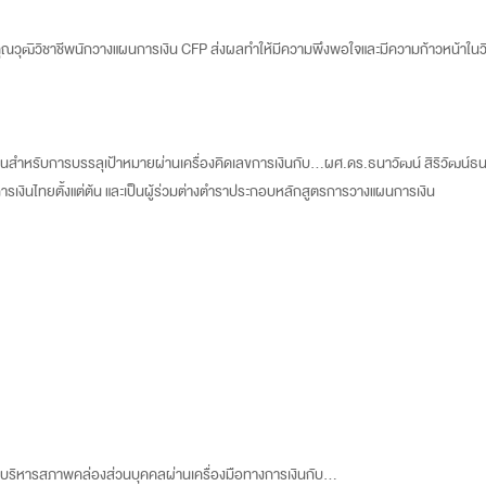
ณวุฒิวิชาชีพนักวางแผนการเงิน CFP ส่งผลทำให้มีความพึงพอใจและมีความก้าวหน้าในวิช
ำหรับการบรรลุเป้าหมายผ่านเครื่องคิดเลขการเงินกับ...ผศ.ดร.ธนาวัฒน์ สิริวัฒน์ธนกุล 
งินไทยตั้งแต่ต้น และเป็นผู้ร่วมต่างตำราประกอบหลักสูตรการวางแผนการเงิน
บริหารสภาพคล่องส่วนบุคคลผ่านเครื่องมือทางการเงินกับ...