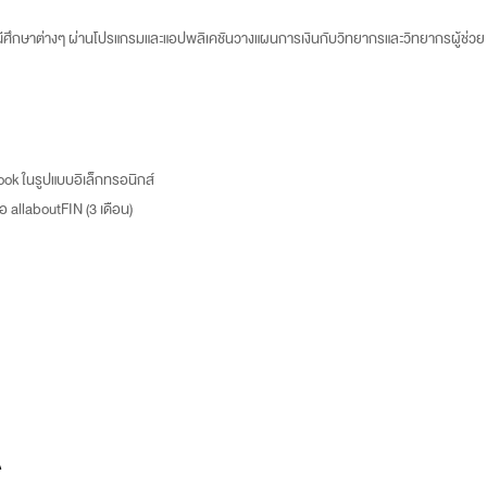
ศึกษาต่างๆ ผ่านโปรแกรมและแอปพลิเคชันวางแผนการเงินกับวิทยากรและวิทยากรผู้ช่วย
k ในรูปแบบอิเล็กทรอนิกส์
 allaboutFIN (3 เดือน)
A