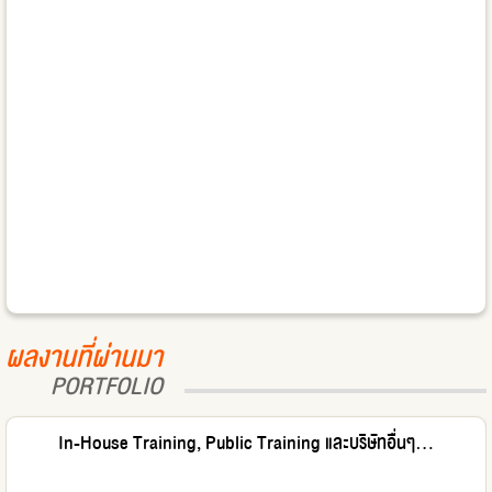
ผลงานที่ผ่านมา
PORTFOLIO
In-House Training, Public Training และบริษัทอื่นๆ...