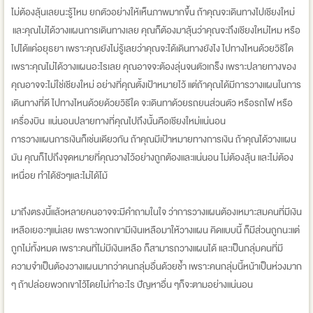
ไม่ต้องลุ้นเลยนะรู้ไหม ยกตัวอย่างให้เห็นภาพมากขึ้น ถ้าคุณจะเดินทางไปเชียงใหม่
และคุณไม่ได้วางแผนการเดินทางเลย คุณก็ต้องมาลุ้นว่าคุณจะถึงเชียงใหม่ไหม หรือ
ไปได้แค่อยุธยา เพราะคุณยังไม่รู้เลยว่าคุณจะได้เดินทางยังไง ไปทางไหนด้วยวิธีใด
เพราะคุณไม่ได้วางแผนอะไรเลย คุณอาจจะต้องลุ่นจนตัวเกร็ง เพราะปลายทางของ
คุณอาจจะไม่ใช่เชียงใหม่ อย่างที่คุณตั้งเป้าหมายไว้ แต่ถ้าคุณได้มีการวางแผนในการ
เดินทางที่ดี ไปทางไหนด้วยด้วยวิธีใด จะเดินทาด้วยรถยนส่วนตัว หรือรถไฟ หรือ
เครื่องบิน แน่นอนปลายทางที่คุณไปถึงนั้นคือเชียงใหม่แน่นอน
การวางแผนการเงินก็เช่นเดียวกัน ถ้าคุณมีเป้าหมายทางการเงิน ถ้าคุณได้วางแผน
มัน คุณก็ไปถึงจุดหมายที่คุณวางไว้อย่างถูกต้องและแน่นอน ไม่ต้องลุ้น และไม่ต้อง
เหนื่อย ทำได้ชัวๆและไม่ได้โม้
มาถึงตรงนี้แล้วหลายคนอาจจะมีคำถามในใจ ว่าการวางแผนต้องเหมาะสมคนที่มีเงิน
เหลือเยอะๆแน่เลย เพราะพวกเขามีเงินเหลือมาให้วางแผน คิดแบบนี้ ก็มีส่วนถูกนะแต่
ถูกไม่ทั้งหมด เพราะคนที่ไม่มีเงินเหลือ ก็สามารถวางแผนได้ และเป็นกลุ่มคนที่มี
ความจำเป็นต้องวางแผนมากว่าคนกลุ่มอื่นด้วยช้ำ เพราะคนกลุ่มนี้หน้าเป็นห่วงมาก
ๆ ถ้าปล่อยพวกเขาไว้โดยไม่ทำอะไร ปัญหาอื่น ๆก็จะตามอย่างแน่นอน