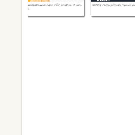
ประจำปี 2569
รู้ยังไม่จบปริญญาตรี ก็สามารถขึ้นทะเบียน IC และ IP ได้แล้ว
KOSPI จากตลาดหุ้นที่ร้อนแรง ที่สุดแห่งหนึ่งของโล
นะ