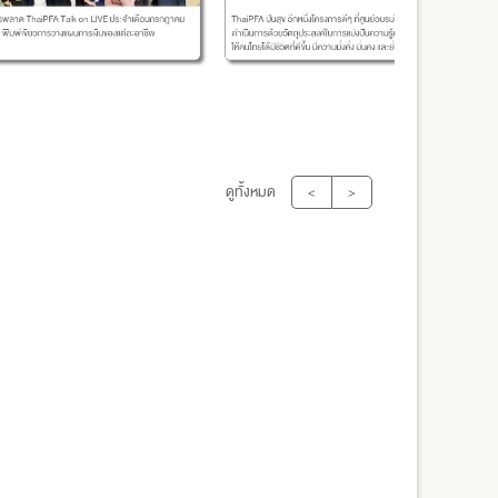
ด ThaiPFA Talk on LIVE ประจำเดือนกรกฎาคม
ThaiPFA ปันสุข อีกหนึ่งโครงการดีๆ ที่ศูนย์อบรมไทยพีเอฟเอ
บทเรียนหุ้น
ดำเนินการด้วยวัตถุประสงค์ในการแบ่งปันความรู้ทางการเงิน
มพ์เขียวการวางแผนการเงินของแต่ละอาชีพ
ให้คนไทยได้มีชีวิตที่ดีขึ้น มีความมั่งคั่ง มั่นคง และยั่งยืน
ดูทั้งหมด
<
>