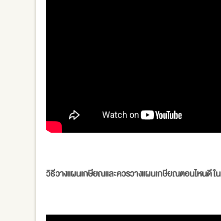
วิธีวางแผนเกษียณและควรวางแผนเกษียณตอนไหนดี ในม