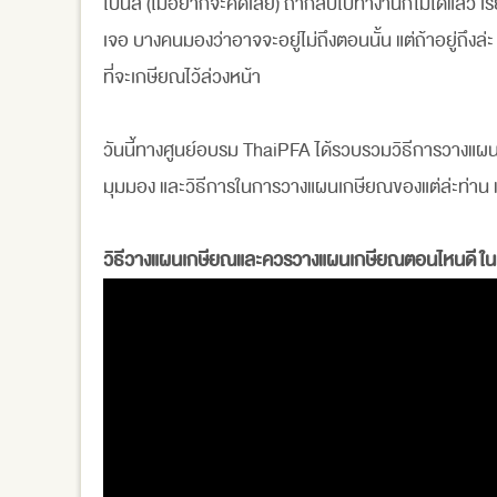
ไปนี้สิ (ไม่อยากจะคิดเลย) ถ้ากลับไปทำงานก็ไม่ได้แล้ว เร
เจอ บางคนมองว่าอาจจะอยู่ไม่ถึงตอนนั้น แต่ถ้าอยู่ถึง
ที่จะเกษียณไว้ล่วงหน้า
วันนี้ทางศูนย์อบรม ThaiPFA ได้รวบรวมวิธีการวางแผน
มุมมอง และวิธีการในการวางแผนเกษียณของแต่ล่ะท่าน แล
วิธีวางแผนเกษียณและควรวางแผนเกษียณตอนไหนดี ในม