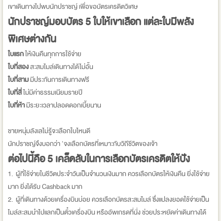
เขาเดินทางไปพบนักปราชญ์ เพื่อขอบัตรเครดิตวิเศษ
นักปราชญ์มอบบัตร 5 ใบให้เขาเลือก แต่ละใบมีพลัง
พิเศษต่างกัน
ใบแรก
ให้เงินคืนทุกการใช้จ่าย
ใบที่สอง
สะสมไมล์เดินทางได้ไม่อั้น
ใบที่สาม
มีประกันการเดินทางฟรี
ใบที่สี่
ไม่มีค่าธรรมเนียมรายปี
ใบที่ห้า
มีระยะเวลาปลอดดอกเบี้ยนาน
ชายหนุ่มลังเลไม่รู้จะเลือกใบไหนดี
นักปราชญ์จึงบอกว่า 'จงเลือกบัตรที่เหมาะกับวิถีชีวิตของเจ้า
ต่อไปนี้คือ 5 เคล็ดลับในการเลือกบัตรเครดิตให้ปัง
1. ผู้ที่ใช้จ่ายในชีวิตประจำวันเป็นจำนวนเงินมาก ควรเลือกบัตรให้เงินคืน ยิ่งใช้จ่าย
มาก ยิ่งได้รับ Cashback มาก
2. ผู้ที่เดินทางด้วยเครื่องบินบ่อย ควรเลือกบัตรสะสมไมล์ ซึ่งแปลงยอดใช้จ่ายเป็น
ไมล์สะสมนำไปแลกเป็นตั๋วเครื่องบิน หรืออัพเกรดที่นั่ง ช่วยประหยัดค่าเดินทางได้