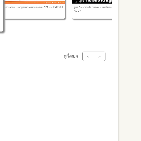
รู้ยังไม่จ
งสอบ หลักสูตรนักวางแผนการเงิน CFP ประจำปี 2569
สูตร Care ของประกันสังคมเป็นยังไงแคร์จริงๆไหมหรือไม่
นะ
Care ?
ดูทั้งหมด
<
>