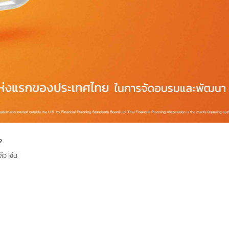
?
้ว เช่น