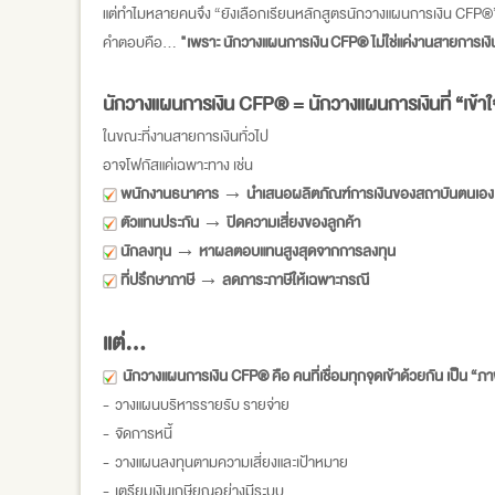
แต่ทำไมหลายคนจึง “ยังเลือกเรียนหลักสูตรนักวางแผนการเงิน CFP®
คำตอบคือ…
"เพราะ
นักวางแผนการเงิน
CFP® ไม่ใช่แค่งานสายการเงินท
นักวางแผนการเงิน CFP® = นักวางแผนการเงินที่ “เข้าใจทั้งช
ในขณะที่งานสายการเงินทั่วไป
อาจโฟกัสแค่เฉพาะทาง เช่น
พนักงานธนาคาร → นำเสนอผลิตภัณฑ์การเงินของสถาบันตนเอง
ตัวแทนประกัน → ปิดความเสี่ยงของลูกค้า
นักลงทุน → หาผลตอบแทนสูงสุดจากการลงทุน
ที่ปรึกษาภาษี → ลดภาระภาษีให้เฉพาะกรณี
แต่...
นักวางแผนการเงิน CFP® คือ คนที่เชื่อมทุกจุดเข้าด้วยกัน เป็น “
- วางแผนบริหารรายรับ รายจ่าย
- จัดการหนี้
- วางแผนลงทุนตามความเสี่ยงและเป้าหมาย
- เตรียมเงินเกษียณอย่างมีระบบ