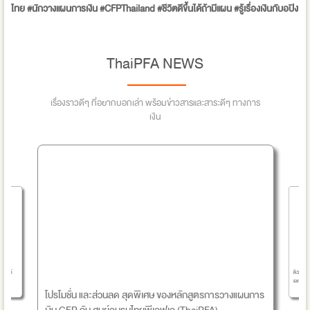
ไทย #นักวางแผนการเงิน #CFPThailand #ชีวิตดีขึ้นได้ถ้ามีแผน #รู้เรื่องเงินกับอปิง
ThaiPFA NEWS
เรื่องราวดีๆ ที่อยากบอกเล่า พร้อมข่าวสารและสาระดีๆ ทางการ
เงิน
ติวสอบ 
รายได้
เอก โก
โปรโมชั่น และส่วนลด สุดพิเศษ ของหลักสูตรการวางแผนการ