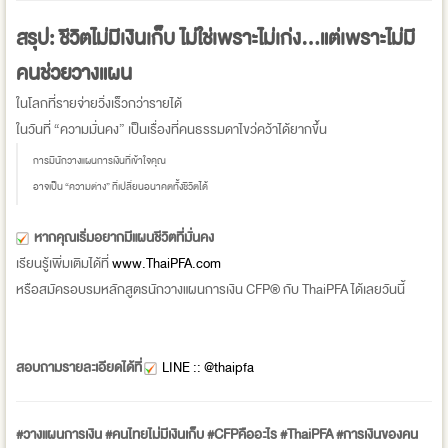
สรุป: ชีวิตไม่มีเงินเก็บ ไม่ใช่เพราะไม่เก่ง…แต่เพราะไม่มี
คนช่วยวางแผน
ในโลกที่รายจ่ายวิ่งเร็วกว่ารายได้
ในวันที่ “ความมั่นคง” เป็นเรื่องที่คนธรรมดาไขว่คว้าได้ยากขึ้น
การมีนักวางแผนการเงินที่เข้าใจคุณ
อาจเป็น “ความต่าง” ที่เปลี่ยนอนาคตทั้งชีวิตได้
หากคุณเริ่มอยากมีแผนชีวิตที่มั่นคง
เรียนรู้เพิ่มเติมได้ที่
www.ThaiPFA.com
หรือสมัครอบรมหลักสูตรนักวางแผนการเงิน CFP® กับ ThaiPFA ได้เลยวันนี้
สอบถามรายละเอียดได้ที่
LINE :: @thaipfa
#วางแผนการเงิน #คนไทยไม่มีเงินเก็บ #CFPคืออะไร #ThaiPFA #การเงินของคน