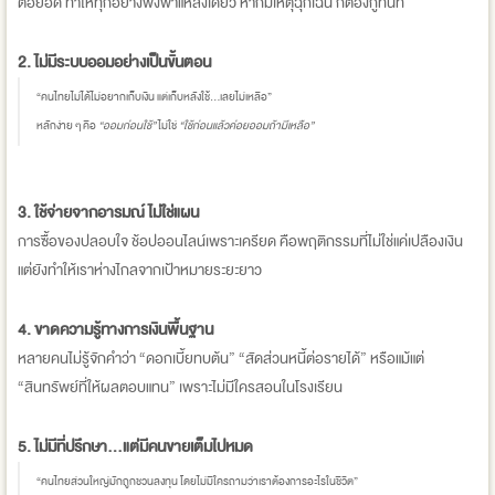
ต่อยอด ทำให้ทุกอย่างพึ่งพาแหล่งเดียว หากมีเหตุฉุกเฉิน ก็ต้องกู้ทันที
2. ไม่มีระบบออมอย่างเป็นขั้นตอน
“คนไทยไม่ได้ไม่อยากเก็บเงิน แต่เก็บหลังใช้…เลยไม่เหลือ”
หลักง่าย ๆ คือ
“ออมก่อนใช้”
ไม่ใช่
“ใช้ก่อนแล้วค่อยออมถ้ามีเหลือ”
3. ใช้จ่ายจากอารมณ์ ไม่ใช่แผน
การซื้อของปลอบใจ ช้อปออนไลน์เพราะเครียด คือพฤติกรรมที่ไม่ใช่แค่เปลืองเงิน
แต่ยังทำให้เราห่างไกลจากเป้าหมายระยะยาว
4. ขาดความรู้ทางการเงินพื้นฐาน
หลายคนไม่รู้จักคำว่า “ดอกเบี้ยทบต้น” “สัดส่วนหนี้ต่อรายได้” หรือแม้แต่
“สินทรัพย์ที่ให้ผลตอบแทน” เพราะไม่มีใครสอนในโรงเรียน
5. ไม่มีที่ปรึกษา…แต่มีคนขายเต็มไปหมด
“คนไทยส่วนใหญ่มักถูกชวนลงทุน โดยไม่มีใครถามว่าเราต้องการอะไรในชีวิต”