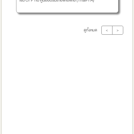
เงิน CFP กับ ศูนย์อบรมไทยพีเอฟเอ (ThaiPFA)
ดูทั้งหมด
<
>