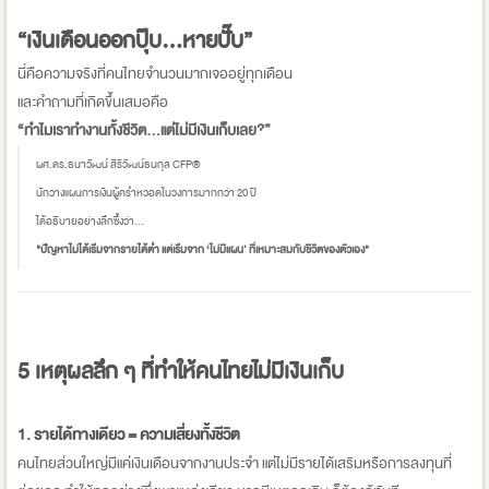
“เงินเดือนออกปุ๊บ…หายปั๊บ”
นี่คือความจริงที่คนไทยจำนวนมากเจออยู่ทุกเดือน
และคำถามที่เกิดขึ้นเสมอคือ
“ทำไมเราทำงานทั้งชีวิต…แต่ไม่มีเงินเก็บเลย?”
ผศ.ดร.ธนาวัฒน์ สิริวัฒน์ธนกุล CFP®
นักวางแผนการเงินผู้คร่ำหวอดในวงการมากกว่า 20 ปี
ได้อธิบายอย่างลึกซึ้งว่า...
"ปัญหาไม่ได้เริ่มจากรายได้ต่ำ แต่เริ่มจาก ‘ไม่มีแผน’ ที่เหมาะสมกับชีวิตของตัวเอง"
5 เหตุผลลึก ๆ ที่ทำให้คนไทยไม่มีเงินเก็บ
1. รายได้ทางเดียว = ความเสี่ยงทั้งชีวิต
คนไทยส่วนใหญ่มีแค่เงินเดือนจากงานประจำ แต่ไม่มีรายได้เสริมหรือการลงทุนที่