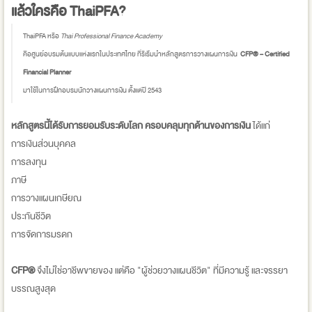
แล้วใครคือ ThaiPFA?
ThaiPFA หรือ
Thai Professional Finance Academy
คือศูนย์อบรมต้นแบบแห่งแรกในประเทศไทย ที่ริเริ่มนำหลักสูตรการวางแผนการเงิน
CFP® – Certified
Financial Planner
มาใช้ในการฝึกอบรมนักวางแผนการเงิน ตั้งแต่ปี 2543
หลักสูตรนี้ได้รับการยอมรับระดับโลก ครอบคลุมทุกด้านของการเงิน
ได้แก่
การเงินส่วนบุคคล
การลงทุน
ภาษี
การวางแผนเกษียณ
ประกันชีวิต
การจัดการมรดก
CFP®
จึงไม่ใช่อาชีพขายของ แต่คือ "ผู้ช่วยวางแผนชีวิต" ที่มีความรู้ และจรรยา
บรรณสูงสุด