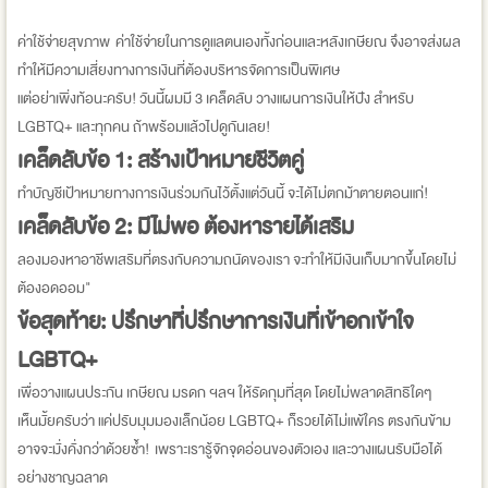
ค่าใช้จ่ายสุขภาพ ค่าใช้จ่ายในการดูแลตนเองทั้งก่อนและหลังเกษียณ จึงอาจส่งผล
ทำให้มีความเสี่ยงทางการเงินที่ต้องบริหารจัดการเป็นพิเศษ
แต่อย่าเพิ่งท้อนะครับ! วันนี้ผมมี 3 เคล็ดลับ วางแผนการเงินให้ปัง สำหรับ
LGBTQ+ และทุกคน ถ้าพร้อมแล้วไปดูกันเลย!
เคล็ดลับข้อ 1: สร้างเป้าหมายชีวิตคู่
ทำบัญชีเป้าหมายทางการเงินร่วมกันไว้ตั้งแต่วันนี้ จะได้ไม่ตกม้าตายตอนแก่!
เคล็ดลับข้อ 2: มีไม่พอ ต้องหารายได้เสริม
ลองมองหาอาชีพเสริมที่ตรงกับความถนัดของเรา จะทำให้มีเงินเก็บมากขึ้นโดยไม่
ต้องอดออม"
ข้อสุดท้าย: ปรึกษาที่ปรึกษาการเงินที่เข้าอกเข้าใจ
LGBTQ+
เพื่อวางแผนประกัน เกษียณ มรดก ฯลฯ ให้รัดกุมที่สุด โดยไม่พลาดสิทธิใดๆ
เห็นมั้ยครับว่า แค่ปรับมุมมองเล็กน้อย LGBTQ+ ก็รวยได้ไม่แพ้ใคร ตรงกันข้าม
อาจจะมั่งคั่งกว่าด้วยซ้ำ! เพราะเรารู้จักจุดอ่อนของตัวเอง และวางแผนรับมือได้
อย่างชาญฉลาด