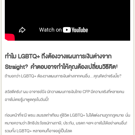
ทำไม LGBTQ+ ถึงต้องวางแผนการเงินต่างจาก
Straight? คำตอบอาจทำให้คุณต้องเปลี่ยนวิธีคิด!
ถ้าบอกว่า LGBTQ+ ต้องวางแผนการเงินต่างจากคนอื่น...คุณคิดว่าจริงมั้ย?
สวัสดีครับ! ผม อาจารย์ปิง นักวางแผนการเงินไทย CFP มีความจริงที่หลายคน
อาจไม่เคยรู้มาพูดคุยในวันนี้!
ก่อนหน้าที่จะมี พรบ.สมรสเท่าเทียม คู่ชีวิต LGBTQ+ ไม่ได้แต่งงานถูกกฎหมาย นั่น
หมายความว่า สิทธิประโยชน์ทางภาษี, ประกัน, มรดก ฯลฯ อาจไม่ได้อย่างคนอื่น!
รวมทั้ง LGBTQ+ หลายคนก็อาจอยู่เป็นโสด