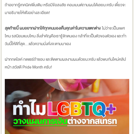
ถ้าอยากรู้เทคนิคเพิ่มเติม หรือมีข้อสงสัย คอมเมนต์ถามผมได้เลยนะครับ เดี๋ยวจะ
มาอธิบายให้ฟังอย่างละเอียด!
สุดท้ายนี้ ผมอยากฝากให้ทุกคนมองเห็นคุณค่าในความแตกต่าง
ไม่ว่าจะเป็นเพศ
ไหน รสนิยมแบบไหน สิ่งสำคัญคือเรารู้จักตนเอง กล้าที่จะเป็นตัวของตัวเอง และทำ
วันนี้ให้ดีที่สุด...แล้วความมั่งคั่งจะตามมาเอง
ฝากกดไลค์ กดแชร์ถ้าชอบ และติดตามผลงานผมด้วยนะครับ แล้วพบกันใหม่คลิป
หน้า สวัสดี Pride Month ครับ!