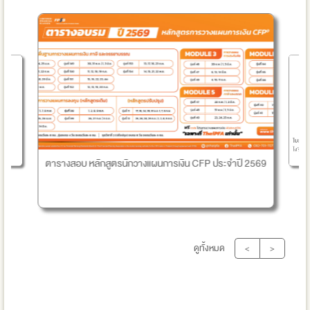
ใบอนุญา
ไง?
ตารางสอบ หลักสูตรนักวางแผนการเงิน CFP ประจำปี 2569
ดูทั้งหมด
<
>