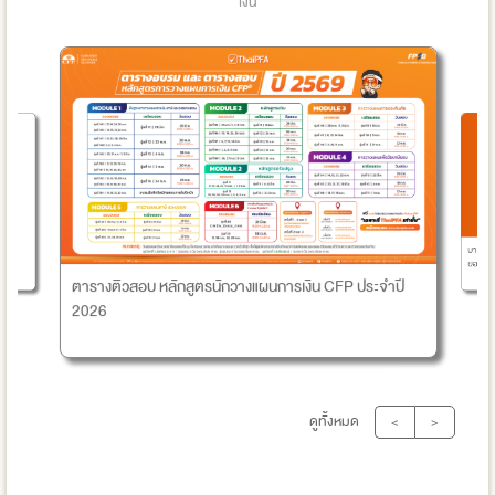
เงิน
บางครั้
ยอดแชร์ 
ตารางติวสอบ หลักสูตรนักวางแผนการเงิน CFP ประจำปี
2026
ดูทั้งหมด
<
>