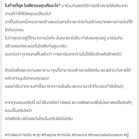
ในท้ายที่สุด ไอเดียของคุณคืออะไร?
มาร่วมกันแชร์วิธีการสร้างรายได้เสริมจาก
บ้านที่ทำให้ชีวิตคุณเปลี่ยนไป!
มาเป็นส่วนหนึ่งของการสร้างแรงบันดาลใจ และช่วยกันสร้างอนาคตทางการเงินที่ดี
ให้กับทุกคน
ไม่ว่าคุณจะอยู่ที่ไหน ความมั่งคั่ง มั่นคง และยั่งยืน กำลังรอคุณอยู่ มาร่วมกัน
สร้างสรรค์และแบ่งปันไอเดียกันดูนะครับ
ผมหวังว่า ทุกคนคงเห็นแล้วว่า การหาเงินจากบ้านไม่ใช่เรื่องไกลตัวอีกต่อไป
ด้วยไอเดียและความพยายาม คุณก็สามารถสร้างรายได้เสริม และแม้กระทั่งรายได้
หลักจากมุมโลกของคุณเอง!
จงอย่าลืมว่าความสำเร็จมาจากการเริ่มต้น และความกล้าที่จะลองทำสิ่งใหม่ๆ
หากคุณชอบคลิปนี้ อย่าลืมกดไลก์ กดแชร์ และกดติดตามเพื่อไม่พลาดเคล็ดลับดีๆ
แบบนี้ในคลิปหน้า
สวัสดีครับ แล้วเจอกันใหม่ในคลิปต่อไปครับ
#วางแผนการเงิน #cfp #thaipfa #การเงิน #finance #financialeducation #ผู้