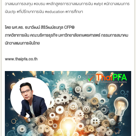
วางแผนการลงทุน #อบรม #หลักสูตรการวางแผนการเงิน #afpt #นักวางแผนการ
เงินcfp #ที่ปรึกษาการเงิน #education #การศึกษา
โดย ผศ.ดร. ธนาวัฒน์ สิริวัฒน์ธนกุล CFP®
ภาควิชาการเงิน คณะบริหารธุรกิจ มหาวิทยาลัยเกษตรศาสตร์ กรรมการสมาคม
นักวางแผนการเงินไทย
www.thaipfa.co.th