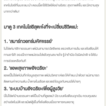
เทคโนโลยีที่ผมจะแนะนำ ตอนนี้แกใช้ชีวิตได้อย่างอิสระ สุขภาพดีขึ้น และมีความสุข
มากกว่าเดิม!
มาดู 3 เทคโนโลยีสุดเจ๋งที่จะเปลี่ยนชีวิตแม่:
1. 'สมาร์ทวอทช์มหัศจรรย์'
ไม่ใช่แค่นาฬิกาธรรมดา แต่มันสามารถวัดชีพจร ตรวจจับการล้ม และแจ้งเตือนให้
ทานยาได้! ลองนึกภาพแม่สวมใส่แล้วคุณสบายใจ รู้ว่าถ้ามีอะไรผิดปกติ จะได้รับ
การช่วยเหลือทันที
2. 'แอพสุขภาพอัจฉริยะ'
แอพนี้ไม่ใช่แค่บันทึกข้อมูลสุขภาพ แต่มันวิเคราะห์และให้คำแนะนำด้วย! แม่สามารถ
ติดตามค่าความดัน น้ำตาลในเลือด และแชร์ข้อมูลกับหมอได้ง่ายๆ
3. 'ระบบบ้านอัจฉริยะเพื่อผู้สูงวัย'
นี่ไม่ใช่แค่บ้านธรรมดา แต่เป็นบ้านที่ดูแลแม่! มีระบบแจ้งเตือนฉุกเฉิน ควบคุมแสง
สว่างอัตโนมัติ และแม้แต่ตู้เย็นที่แจ้งเตือนเมื่ออาหารหมดอายุ