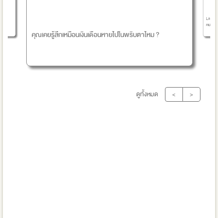
Life Ex
คนส่วนใ
คุณเคยรู้สึกเหมือนเงินเดือนหายไปในพริบตาไหม ?
ดูทั้งหมด
<
>