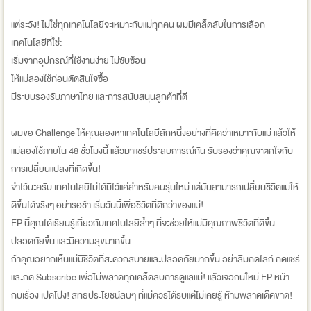
แต่ระวัง! ไม่ใช่ทุกเทคโนโลยีจะเหมาะกับแม่ทุกคน ผมมีเคล็ดลับในการเลือก
เทคโนโลยีที่ใช่:
เริ่มจากอุปกรณ์ที่ใช้งานง่าย ไม่ซับซ้อน
ให้แม่ลองใช้ก่อนตัดสินใจซื้อ
มีระบบรองรับภาษาไทย และการสนับสนุนลูกค้าที่ดี
ผมขอ Challenge ให้คุณลองหาเทคโนโลยีสักหนึ่งอย่างที่คิดว่าเหมาะกับแม่ แล้วให้
แม่ลองใช้ภายใน 48 ชั่วโมงนี้ แล้วมาแชร์ประสบการณ์กัน รับรองว่าคุณจะตกใจกับ
การเปลี่ยนแปลงที่เกิดขึ้น!
จำไว้นะครับ เทคโนโลยีไม่ได้มีไว้แค่สำหรับคนรุ่นใหม่ แต่มันสามารถเปลี่ยนชีวิตแม่ให้
ดีขึ้นได้จริงๆ อย่ารอช้า เริ่มวันนี้เพื่อชีวิตที่ดีกว่าของแม่!
EP นี้คุณได้เรียนรู้เกี่ยวกับเทคโนโลยีล้ำๆ ที่จะช่วยให้แม่มีคุณภาพชีวิตที่ดีขึ้น
ปลอดภัยขึ้น และมีความสุขมากขึ้น
ถ้าคุณอยากเห็นแม่มีชีวิตที่สะดวกสบายและปลอดภัยมากขึ้น อย่าลืมกดไลก์ กดแชร์
และกด Subscribe เพื่อไม่พลาดทุกเคล็ดลับการดูแลแม่! แล้วเจอกันใหม่ EP หน้า
กับเรื่อง เปิดโปง! สิทธิประโยชน์ลับๆ ที่แม่ควรได้รับแต่ไม่เคยรู้ ห้ามพลาดเด็ดขาด!