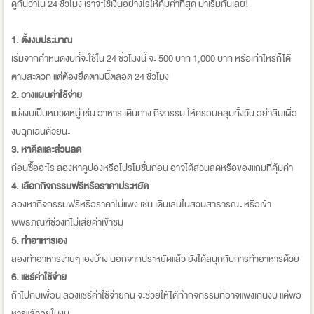
ดูกันว่าใน 24 ชั่วโมง เราจะใช้เงินอย่างไรให้คุ้มค่าที่สุด มาเริ่มกันเลย!
1. ตั้งงบประมาณ
เริ่มจากกำหนดงบที่จะใช้ใน 24 ชั่วโมงนี้ จะ 500 บาท 1,000 บาท หรือเท่าไหร่ก็ได้
ตามสะดวก แต่ต้องยึดตามนี้ตลอด 24 ชั่วโมง
2. วางแผนค่าใช้จ่าย
แบ่งงบเป็นหมวดหมู่ เช่น อาหาร เดินทาง กิจกรรม ให้ครอบคลุมทั้งวัน อย่าลืมเผื่อ
งบฉุกเฉินด้วยนะ
3. หาดีลและส่วนลด
ก่อนซื้ออะไร ลองหาคูปองหรือโปรโมชั่นก่อน อาจได้ส่วนลดหรือของแถมที่คุ้มค่า
4. เลือกกิจกรรมฟรีหรือราคาประหยัด
ลองหากิจกรรมฟรีหรือราคาไม่แพง เช่น เดินเล่นในสวนสาธารณะ หรือเข้า
พิพิธภัณฑ์ช่วงที่ไม่เสียค่าเข้าชม
5. ทำอาหารเอง
ลองทำอาหารง่ายๆ เองบ้าง นอกจากประหยัดแล้ว ยังได้สนุกกับการทำอาหารด้วย
6. แชร์ค่าใช้จ่าย
ถ้าไปกับเพื่อน ลองแชร์ค่าใช้จ่ายกัน จะช่วยให้ได้ทำกิจกรรมที่อาจแพงเกินงบ แต่พอ
หารแล้วอยู่ในงบ