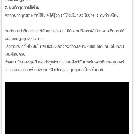
7. บันทึกทุกการใช้จ่าย
จดทุกบาททุกสตางค์ที่ใช้ไป จะได้รู้ว่าเราใช้เงินไปกับอะไรบ้าง และคุ้มค่าแค่ไหน
สุดท้าย อย่าลืมว่าการใช้เงินอย่างคุ้มค่าไม่ได้หมายถึงการใช้ให้หมด แต่คือการได้
ประโยชน์สูงสุดจากเงินที่มี
แล้วคุณล่ะ ถ้าให้ใช้เงินใน 24 ชั่วโมง คิดว่าจะทำอะไรบ้าง? แชร์ไอเดียกันได้ในคอม
เมนต์เลยครับ
ถ้าชอบ Challenge นี้ ลองทำดูแล้วมาเล่าผลลัพธ์กันนะครับ อย่าลืมกดไลค์ แชร์
และติดตามด้วย เพื่อไม่พลาด Challenge สนุกๆ แบบนี้ในครั้งต่อไป!