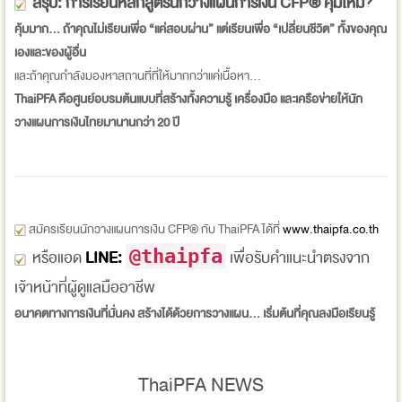
สรุป: การเรียนหลักสูตรนักวางแผนการเงิน CFP® คุ้มไหม?
คุ้มมาก... ถ้าคุณไม่เรียนเพื่อ “แค่สอบผ่าน” แต่เรียนเพื่อ “เปลี่ยนชีวิต” ทั้งของคุณ
เองและของผู้อื่น
และถ้าคุณกำลังมองหาสถานที่ที่ให้มากกว่าแค่เนื้อหา...
ThaiPFA คือศูนย์อบรมต้นแบบที่สร้างทั้งความรู้ เครื่องมือ และเครือข่ายให้นัก
วางแผนการเงินไทยมานานกว่า 20 ปี
สมัครเรียนนักวางแผนการเงิน CFP® กับ ThaiPFA ได้ที่
www.thaipfa.co.th
@thaipfa
หรือแอด
LINE:
เพื่อรับคำแนะนำตรงจาก
เจ้าหน้าที่ผู้ดูแลมืออาชีพ
อนาคตทางการเงินที่มั่นคง สร้างได้ด้วยการวางแผน… เริ่มต้นที่คุณลงมือเรียนรู้
ThaiPFA NEWS