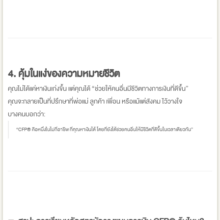
4.
คุ้มในแง่ของความหมายชีวิต
คุณไม่ได้แค่หาเงินเก่งขึ้น แต่คุณได้ “ช่วยให้คนอื่นมีชีวิตทางการเงินที่ดีขึ้น”
คุณจะกลายเป็นที่ปรึกษาที่พ่อแม่ ลูกค้า เพื่อน หรือแม้แต่สังคม ไว้วางใจ
บางคนบอกว่า:
“CFP® คือหนึ่งในไม่กี่อาชีพ ที่คุณหาเงินได้ โดยที่ยังได้ช่วยคนอื่นให้มีชีวิตที่ดีขึ้นในเวลาเดียวกัน”