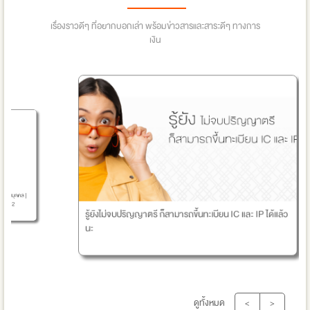
เรื่องราวดีๆ ที่อยากบอกเล่า พร้อมข่าวสารและสาระดีๆ ทางการ
เงิน
KOSP
วนบุคคล |
ี่ 2
รู้ยังไม่จบปริญญาตรี ก็สามารถขึ้นทะเบียน IC และ IP ได้แล้ว
นะ
ดูทั้งหมด
<
>