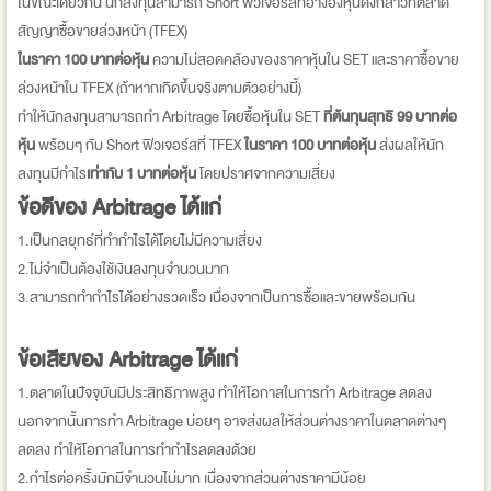
ในขณะเดียวกัน นักลงทุนสามารถ Short ฟิวเจอร์สที่อ้างอิงหุ้นดังกล่าวที่ตลาด
สัญญาซื้อขายล่วงหน้า (TFEX)
ในราคา 100 บาทต่อหุ้น
ความไม่สอดคล้องของราคาหุ้นใน SET และราคาซื้อขาย
ล่วงหน้าใน TFEX (ถ้าหากเกิดขึ้นจริงตามตัวอย่างนี้)
ทำให้นักลงทุนสามารถทำ Arbitrage โดยซื้อหุ้นใน SET
ที่ต้นทุนสุทธิ 99 บาทต่อ
หุ้น
พร้อมๆ กับ Short ฟิวเจอร์สที่ TFEX
ในราคา 100 บาทต่อหุ้น
ส่งผลให้นัก
ลงทุนมีกำไร
เท่ากับ 1 บาทต่อหุ้น
โดยปราศจากความเสี่ยง
ข้อดีของ Arbitrage ได้แก่
1.เป็นกลยุทธ์ที่ทำกำไรได้โดยไม่มีความเสี่ยง
2.ไม่จำเป็นต้องใช้เงินลงทุนจำนวนมาก
3.สามารถทำกำไรได้อย่างรวดเร็ว เนื่องจากเป็นการซื้อและขายพร้อมกัน
ข้อเสียของ Arbitrage ได้แก่
1.ตลาดในปัจจุบันมีประสิทธิภาพสูง ทำให้โอกาสในการทำ Arbitrage ลดลง
นอกจากนั้นการทำ Arbitrage บ่อยๆ อาจส่งผลให้ส่วนต่างราคาในตลาดต่างๆ
ลดลง ทำให้โอกาสในการทำกำไรลดลงด้วย
2.กำไรต่อครั้งมักมีจำนวนไม่มาก เนื่องจากส่วนต่างราคามีน้อย