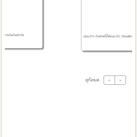
นกันอย่างไร
ผ่อน 0% กับดักหนี้ที่ต้องระวัง! | Wealthy No หนี้
ดูทั้งหมด
<
>