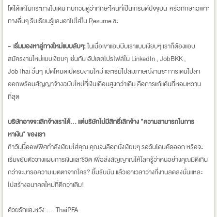
โตได้แค่ในกระถางใบเดิม ทบทวนดูว่าทักษะไหนที่เป็นเทรนด์ปัจจุบัน หรือทักษะเฉพาะ
ทางอื่นๆ รีบเรียนรู้และเอาไปใส่ใน Resume ซะ
- เริ่มมองหาลู่ทางใหม่แบบลับๆ:
ในเมื่อเขาแอบบีบเราแบบเงียบๆ เราก็ต้องแอบ
สมัครงานใหม่แบบเงียบๆ เช่นกัน อัปเดตโปรไฟล์ใน LinkedIn , JobBKK ,
JobThai อื่นๆ เปิดโหมดเปิดรับงานใหม่ และเริ่มไปสัมภาษณ์งานซะ การเดินไปลา
ออกพร้อมสัญญาจ้างฉบับใหม่ที่เงินเดือนสูงกว่าเดิม คือการแก้แค้นที่หอมหวาน
ที่สุด
บริษัทอาจจะเลิกจ้างเราได้... แต่บริษัทไม่มีสิทธิ์เลิกจ้าง "ความสามารถในการ
หาเงิน" ของเรา
ถ้าวันนี้ออฟฟิศกำลังเงียบใส่คุณ คุณจะเลือกนั่งเงียบๆ รอวันโดนคัดออก หรือจะ
เริ่มขยับตัววางแผนการเงินและชีวิต เพื่อส่งสัญญาณให้โลกรู้ว่าคนอย่างคุณมีดีเกิน
กว่าจะมารอความเมตตาจากใคร? ยิ้มรับมัน แล้วเอาเวลาว่างที่งานลดลงนั่นแหละ
ไปสร้างอนาคตใหม่ที่ดีกว่าเดิม!
ด้วยรักและหวัง .... ThaiPFA