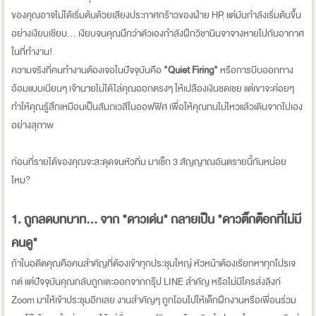
ของคุณอาจไม่ได้เริ่มต้นด้วยเสียงประกาศกร้าวของฝ่าย HR แต่มันกำลังเริ่มต้นขึ้น
อย่างเงียบเชียบ... เงียบจนคุณนึกว่าตัวเองกำลังฝึกวิชานินจาจางหายไปกับอากาศ
ในที่ทำงาน!
ความจริงที่คนทำงานต้องเจอในปัจจุบันคือ
"Quiet Firing"
หรือการบีบออกทาง
อ้อมแบบเนียนๆ เจ้านายไม่ได้ไล่คุณออกตรงๆ ให้เปลืองเงินชดเชย แต่เขาจะค่อยๆ
ทำให้คุณรู้สึกเหมือนเป็นสัมภเวสีในออฟฟิศ เพื่อให้คุณทนไม่ไหวแล้วเดินจากไปเอง
อย่างสุภาพ
ก่อนที่รายได้ของคุณจะสะดุดจนหัวทิ่ม มาเช็ก 3 สัญญาณอันตรายนี้กันหน่อย
ไหม?
1. ถูกลดบทบาท... จาก "ดาวเด่น" กลายเป็น "ดาวติ๊กต็อกที่ไม่มี
คนดู"
ถ้าในอดีตคุณคือคนสำคัญที่ต้องเข้าทุกประชุมใหญ่ หัวหน้าต้องเรียกหาทุกโปรเจ
กต์ แต่ปัจจุบันคุณกลับถูกเตะออกจากกรุ๊ป LINE สำคัญ หรือไม่มีใครส่งลิงก์
Zoom มาให้เข้าประชุมอีกเลย งานสำคัญๆ ถูกโอนไปให้เด็กฝึกงานหรือเพื่อนร่วม