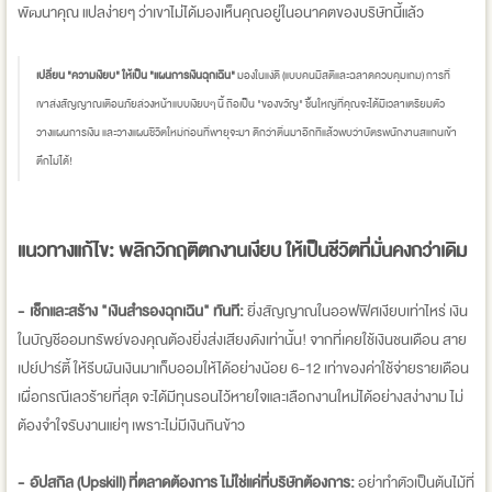
พัฒนาคุณ แปลง่ายๆ ว่าเขาไม่ได้มองเห็นคุณอยู่ในอนาคตของบริษัทนี้แล้ว
เปลี่ยน "ความเงียบ" ให้เป็น "แผนการเงินฉุกเฉิน"
มองในแง่ดี (แบบคนมีสติและฉลาดควบคุมเกม) การที่
เขาส่งสัญญาณเตือนภัยล่วงหน้าแบบเงียบๆ นี้ ถือเป็น "ของขวัญ" ชิ้นใหญ่ที่คุณจะได้มีเวลาเตรียมตัว
วางแผนการเงิน และวางแผนชีวิตใหม่ก่อนที่พายุจะมา ดีกว่าตื่นมาอีกทีแล้วพบว่าบัตรพนักงานสแกนเข้า
ตึกไม่ได้!
แนวทางแก้ไข: พลิกวิกฤติตกงานเงียบ ให้เป็นชีวิตที่มั่นคงกว่าเดิม
- เช็กและสร้าง "เงินสำรองฉุกเฉิน" ทันที:
ยิ่งสัญญาณในออฟฟิศเงียบเท่าไหร่ เงิน
ในบัญชีออมทรัพย์ของคุณต้องยิ่งส่งเสียงดังเท่านั้น! จากที่เคยใช้เงินชนเดือน สาย
เปย์ปาร์ตี้ ให้รีบผันเงินมาเก็บออมให้ได้อย่างน้อย 6-12 เท่าของค่าใช้จ่ายรายเดือน
เผื่อกรณีเลวร้ายที่สุด จะได้มีทุนรอนไว้หายใจและเลือกงานใหม่ได้อย่างสง่างาม ไม่
ต้องจำใจรับงานแย่ๆ เพราะไม่มีเงินกินข้าว
- อัปสกิล (Upskill) ที่ตลาดต้องการ ไม่ใช่แค่ที่บริษัทต้องการ:
อย่าทำตัวเป็นต้นไม้ที่