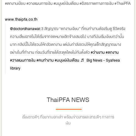
#ตกงานเงียบ #วางแผนการเงิน #มนุษย์เงินเดือน #อิสรภาพทางการเงิน #ThaiPFA
www.thaipfa.co.th
@doctordhanawat
3 สัญญาณ “ตกงานเงียบ” ที่คนทำงานต้องรีบดู ชีวิตจริง
ความเสี่ยงอาจไม่ได้เริ่มจากจดหมายเลิกจ้างเสมอไป บางทีมันเริ่มเงียบกว่านั้น
มาก คลิปนี้ไม่ได้ชวนให้กลัวตกงาน แต่มันกำลังชวนให้คุณเช็กสัญญาณบาง
อย่างในที่ทำงาน ก่อนวันที่รายได้สะดุดโดยไม่ทันตั้งตัว
#ว่างงาน
#ตกงาน
#วางแผนการเงิน
#คนทํางาน
#มนุษย์เงินเดือน
♬ Big News - Syafeea
library
ThaiPFA NEWS
เรื่องราวดีๆ ที่อยากบอกเล่า พร้อมข่าวสารและสาระดีๆ ทางการ
เงิน