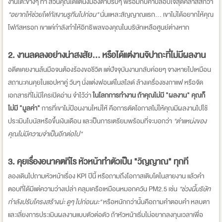
งานโต๊ะข้างๆ ทำ ส่วนคุณได้แต่นั่งมองตาปริบๆ พร้อมกับคำปลอบใจสุดคลาสสิกว่า
"อยากให้ช่วยโฟกัสงานรูทีนไปก่อน"
นั่นแหละสัญญาณแรก... เขาไม่ได้อยากให้คุณ
โฟกัสหรอก เขาแค่กำลังทำให้อิทธิพลของคุณในบริษัทเหลือศูนย์ต่างหาก
2. งานลดลงอย่างน่าสงสัย... หรือได้แต่งานจิปาถะที่ไม่มีผลงาน
อดีตเคยงานล้นมือจนต้องร้องขอชีวิต แต่ปัจจุบันงานกลับค่อยๆ จางหายไปเหมือน
สถานะคนคุยในแอปหาคู่ วันๆ นั่งแต่งฟอนต์ในสไลด์ ล้างเครื่องชงกาแฟ หรือจัด
เอกสารที่ไม่มีใครเปิดอ่าน จำไว้ว่า
ในโลกการทำงาน ถ้าคุณไม่มี "ผลงาน" คุณก็
ไม่มี "มูลค่า"
การที่เขาไม่ป้อนงานใหม่ให้ คือการตัดโอกาสไม่ให้คุณมีผลงานไปใช้
ประเมินโบนัสหรือขึ้นเงินเดือน และเป็นการเตรียมพร้อมที่จะบอกว่า
"ตำแหน่งของ
คุณไม่มีความจำเป็นอีกต่อไป"
3. คุยเรื่องอนาคตทีไร หัวหน้าทำตัวเป็น "วิญญาณ" ทุกที
ลองเดินไปถามหัวหน้าเรื่อง KPI ปีนี้ หรือถามถึงโอกาสเติบโตในสายงาน แล้วคำ
ตอบที่ได้มีแต่ความว่างเปล่า คลุมเครือเหมือนหมอกควัน PM2.5 เช่น
"ช่วงนี้บริษัท
กำลังปรับโครงสร้างน่ะ ดูๆ ไปก่อนนะ"
หรือหนักกว่านั้นคือถามคำตอบคำ หลบตา
และเลี่ยงการประเมินผลงานแบบตัวต่อตัว ถ้าหัวหน้าเริ่มไม่อยากลงทุนเวลาเพื่อ