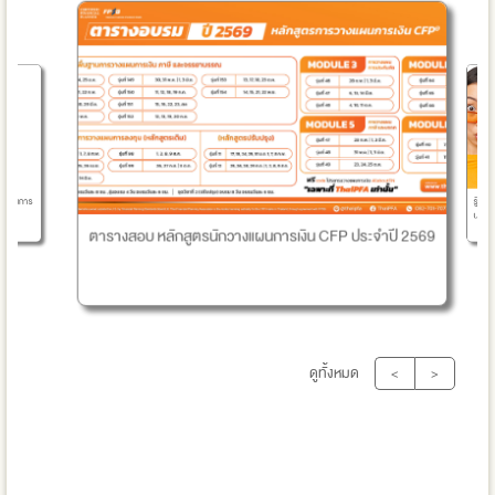
รู้ยังไ
างแผนการ
นะ
ตารางสอบ หลักสูตรนักวางแผนการเงิน CFP ประจำปี 2569
ดูทั้งหมด
<
>