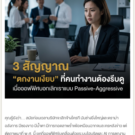
คุณรู้ยังว่า... สมัยก่อนเวลาบริษัทจะเลิกจ้างใครที มันช่างยิ่งใหญ่และดราม่า
อลังการ มีซองขาว มีน้ำตา มีการกอดลาพร่ำเพ้อเหมือนฉากจบละครหลังข่าว แต่
ตัดภาพมาที่ พ.ศ. นี้ ยุคที่ออฟฟิศขับเคลื่อนด้วยระบบไฮบริดและ AI การตกงาน