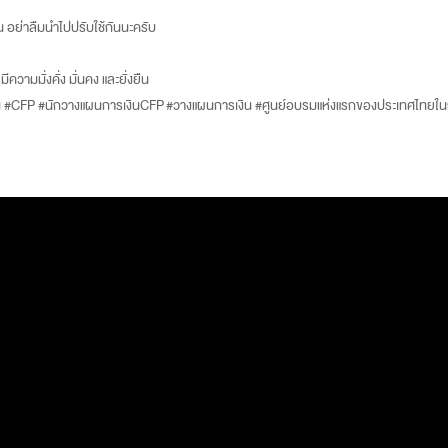
น อย่าลืมนำไปปรับใช้กันนะครับ
ีความมั่งคั่ง มั่นคง และยั่งยืน
ิน #CFP #นักวางแผนการเงินCFP #วางแผนการเงิน #ศูนย์อบรมแห่งแรกของประเทศไทย