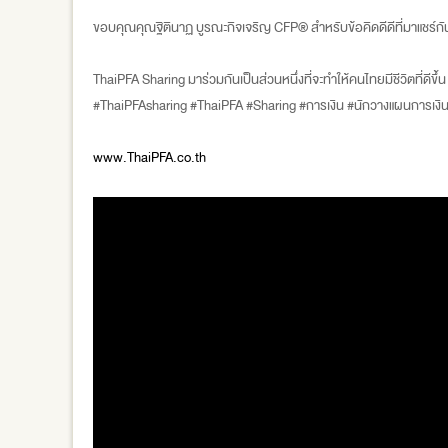
ขอบคุณคุณฐิตินาฏ บูรณะกิจเจริญ CFP® สำหรับข้อคิดดีดีที่มาแชร์กั
ThaiPFA Sharing มาร่วมกันเป็นส่วนหนึ่งที่จะทำให้คนไทยมีชีวิตที่ดีขึ้น ม
#ThaiPFAsharing #ThaiPFA #Sharing #การเงิน #นักวางแผนการเง
www.ThaiPFA.co.th