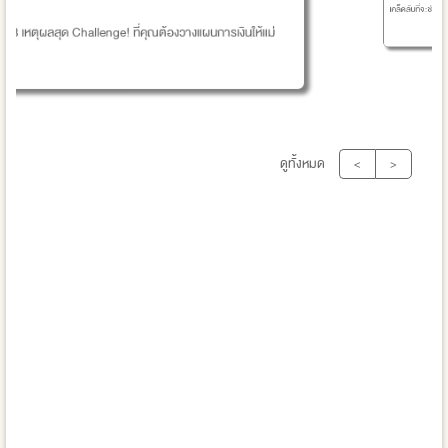
เคล็ดลับที่จะช่วยเปลี่ยน เงินหาย ให้เป็น เง
enge! ที่คุณต้องวางแผนการเงินให้แม่
ดูทั้งหมด
<
>