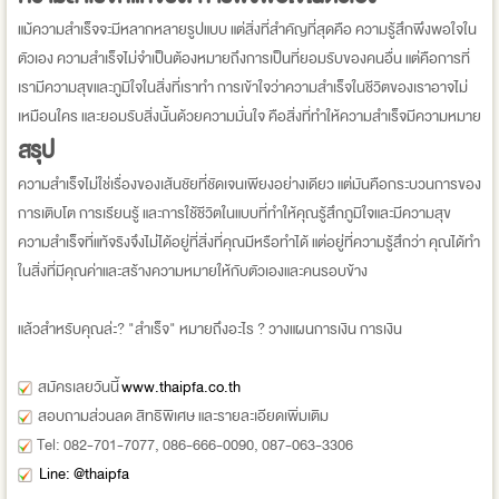
แม้ความสำเร็จจะมีหลากหลายรูปแบบ แต่สิ่งที่สำคัญที่สุดคือ ความรู้สึกพึงพอใจใน
ตัวเอง ความสำเร็จไม่จำเป็นต้องหมายถึงการเป็นที่ยอมรับของคนอื่น แต่คือการที่
เรามีความสุขและภูมิใจในสิ่งที่เราทำ การเข้าใจว่าความสำเร็จในชีวิตของเราอาจไม่
เหมือนใคร และยอมรับสิ่งนั้นด้วยความมั่นใจ คือสิ่งที่ทำให้ความสำเร็จมีความหมาย
สรุป
ความสำเร็จไม่ใช่เรื่องของเส้นชัยที่ชัดเจนเพียงอย่างเดียว แต่มันคือกระบวนการของ
การเติบโต การเรียนรู้ และการใช้ชีวิตในแบบที่ทำให้คุณรู้สึกภูมิใจและมีความสุข
ความสำเร็จที่แท้จริงจึงไม่ได้อยู่ที่สิ่งที่คุณมีหรือทำได้ แต่อยู่ที่ความรู้สึกว่า คุณได้ทำ
ในสิ่งที่มีคุณค่าและสร้างความหมายให้กับตัวเองและคนรอบข้าง
แล้วสำหรับคุณล่ะ? "สำเร็จ" หมายถึงอะไร ? วางแผนการเงิน การเงิน
สมัครเลยวันนี้
www.thaipfa.co.th
สอบถามส่วนลด สิทธิพิเศษ และรายละเอียดเพิ่มเติม
Tel: 082-701-7077, 086-666-0090, 087-063-3306
Line: @thaipfa