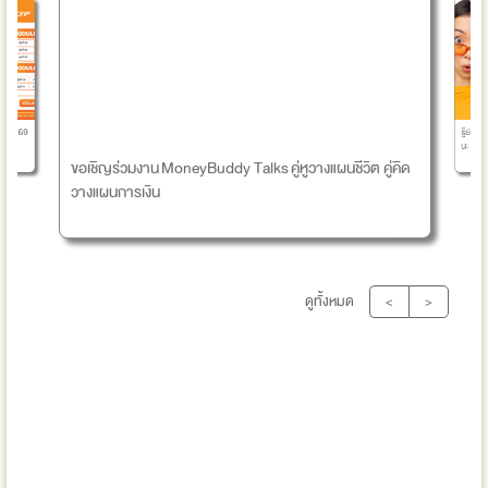
รู้ยังไ
ำปี 2569
นะ
ขอเชิญร่วมงาน MoneyBuddy Talks คู่หูวางแผนชีวิต คู่คิด
วางแผนการเงิน
ดูทั้งหมด
<
>