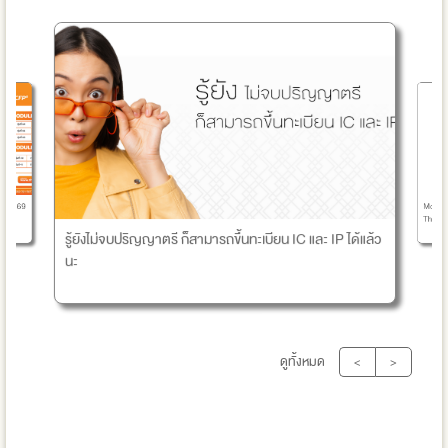
Mock Exam ระ
69
ThaiPFA
รู้ยังไม่จบปริญญาตรี ก็สามารถขึ้นทะเบียน IC และ IP ได้แล้ว
นะ
ดูทั้งหมด
<
>